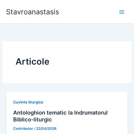
Skip
Stavroanastasis
to
content
Articole
Cuvinte liturgice
Antologhion tematic la Indrumatorul
Biblico-liturgic
Contributor
/
22/04/2026