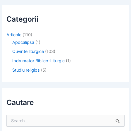
Categorii
Articole
(110)
Apocalipsa
(1)
Cuvinte liturgice
(103)
Indrumator Biblico-Liturgic
(1)
Studiu religios
(5)
Cautare
S
e
a