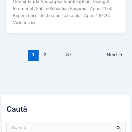
Comentarii la Apocalipsa Sfantului Ioan Teologul
Ieromonah Sabin-Sebastian Fagaras Apoc 1,1-8:
Expeditorii și destinatarii scrisorilor. Apoc 1,9-20:
Viziunea lui
1
2
…
37
Next
→
Caută
S
e