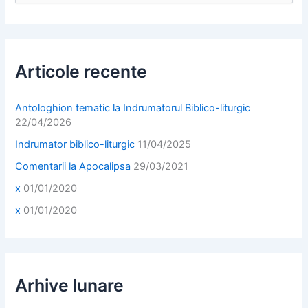
a
r
c
h
f
Articole recente
o
r
:
Antologhion tematic la Indrumatorul Biblico-liturgic
22/04/2026
Indrumator biblico-liturgic
11/04/2025
Comentarii la Apocalipsa
29/03/2021
x
01/01/2020
x
01/01/2020
Arhive lunare