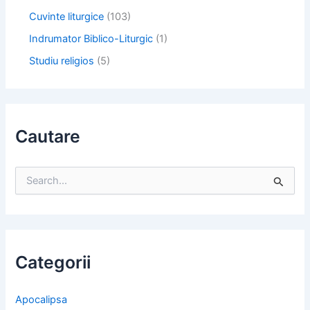
Cuvinte liturgice
(103)
Indrumator Biblico-Liturgic
(1)
Studiu religios
(5)
Cautare
S
e
a
r
c
h
f
Categorii
o
r
:
Apocalipsa