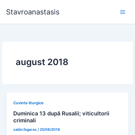
Skip
Stavroanastasis
to
content
august 2018
Cuvinte liturgice
Duminica 13 după Rusalii; viticultorii
criminali
sabin.fagaras
/
25/08/2018