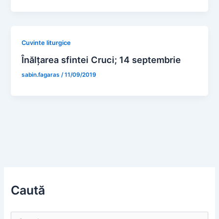
Cuvinte liturgice
Înălțarea sfintei Cruci; 14 septembrie
sabin.fagaras
/
11/09/2019
Caută
S