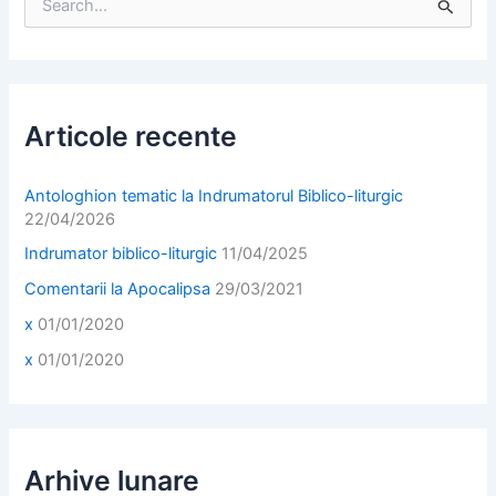
e
a
r
c
h
f
Articole recente
o
r
:
Antologhion tematic la Indrumatorul Biblico-liturgic
22/04/2026
Indrumator biblico-liturgic
11/04/2025
Comentarii la Apocalipsa
29/03/2021
x
01/01/2020
x
01/01/2020
Arhive lunare