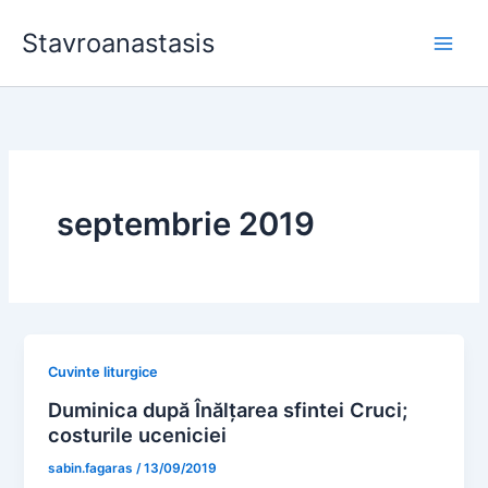
Skip
Stavroanastasis
to
content
septembrie 2019
Cuvinte liturgice
Duminica după Înălțarea sfintei Cruci;
costurile uceniciei
sabin.fagaras
/
13/09/2019