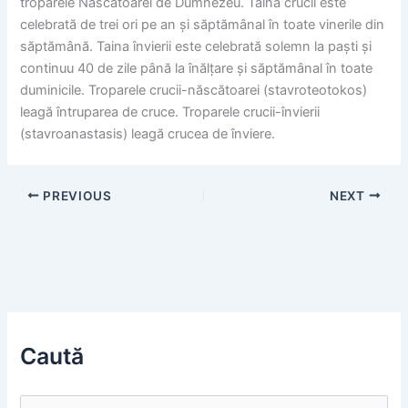
troparele Născătoarei de Dumnezeu. Taina crucii este
celebrată de trei ori pe an și săptămânal în toate vinerile din
săptămână. Taina învierii este celebrată solemn la paști și
continuu 40 de zile până la înălțare și săptămânal în toate
duminicile. Troparele crucii-născătoarei (stavroteotokos)
leagă întruparea de cruce. Troparele crucii-învierii
(stavroanastasis) leagă crucea de înviere.
PREVIOUS
NEXT
Caută
S