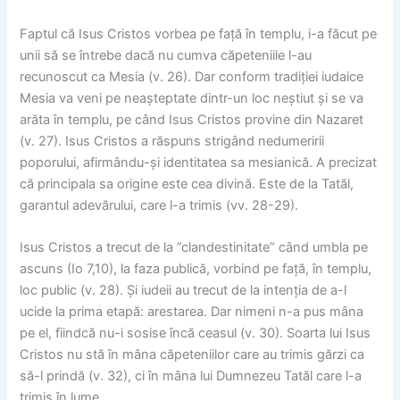
Faptul că Isus Cristos vorbea pe față în templu, i-a făcut pe
unii să se întrebe dacă nu cumva căpeteniile l-au
recunoscut ca Mesia (v. 26). Dar conform tradiției iudaice
Mesia va veni pe neașteptate dintr-un loc neștiut și se va
arăta în templu, pe când Isus Cristos provine din Nazaret
(v. 27). Isus Cristos a răspuns strigând nedumeririi
poporului, afirmându-și identitatea sa mesianică. A precizat
că principala sa origine este cea divină. Este de la Tatăl,
garantul adevărului, care l-a trimis (vv. 28-29).
Isus Cristos a trecut de la ”clandestinitate” când umbla pe
ascuns (Io 7,10), la faza publică, vorbind pe față, în templu,
loc public (v. 28). Și iudeii au trecut de la intenția de a-l
ucide la prima etapă: arestarea. Dar nimeni n-a pus mâna
pe el, fiindcă nu-i sosise încă ceasul (v. 30). Soarta lui Isus
Cristos nu stă în mâna căpeteniilor care au trimis gărzi ca
să-l prindă (v. 32), ci în mâna lui Dumnezeu Tatăl care l-a
trimis în lume.