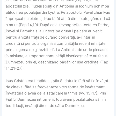
Dumnezeul cel viu Creatorul universului (Fap 14,8-18:
apostolul zilei). Iudeii sosiți din Antiohia și Iconium schimbă
atitudinea populației din Lystra. Pe apostolul Pavel chiar l-au
împroșcat cu pietre și l-au târât afară din cetate, gândind că
a murit (Fap 14,19). După ce au evanghelizat cetatea Derbe,
Pavel și Barnaba s-au întors pe drumul pe care au venit
pentru a vizita frații de curând convertiți, a-i întări în
credință și pentru a organiza comunitățile recent înfințate
prin alegerea de „prezbiteri”. La Antiohia, de unde plecase
în misiune, au raportat comunității bisericești câte au făcut
Dumnezeu prin ei, deschizând păgânilor ușa credinței (Fap
14,21-27).
Isus Cristos era teodidact, știa Scripturile fără să fie învățat
de cineva, fără să frecventeze vreo formă de învățământ.
Învățătura o avea de la Tatăl care la trimis (vv. 15-17). Prin
Fiul lui Dumnezeu întromenit toți avem posibilitatea să fim
teodidacți, învățați direct de către Dumnezeu.