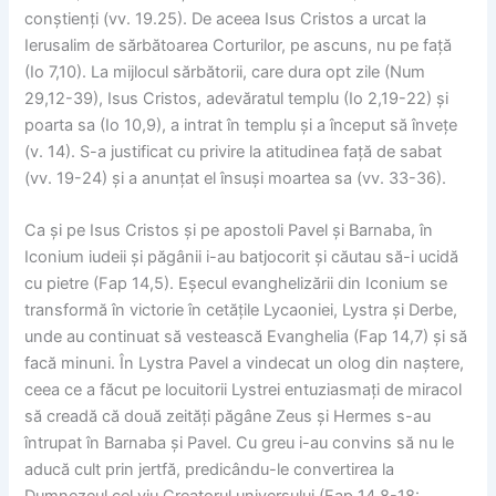
conștienți (vv. 19.25). De aceea Isus Cristos a urcat la
Ierusalim de sărbătoarea Corturilor, pe ascuns, nu pe față
(Io 7,10). La mijlocul sărbătorii, care dura opt zile (Num
29,12-39), Isus Cristos, adevăratul templu (Io 2,19-22) și
poarta sa (Io 10,9), a intrat în templu și a început să învețe
(v. 14). S-a justificat cu privire la atitudinea față de sabat
(vv. 19-24) și a anunțat el însuși moartea sa (vv. 33-36).
Ca și pe Isus Cristos și pe apostoli Pavel și Barnaba, în
Iconium iudeii și păgânii i-au batjocorit și căutau să-i ucidă
cu pietre (Fap 14,5). Eșecul evanghelizării din Iconium se
transformă în victorie în cetățile Lycaoniei, Lystra și Derbe,
unde au continuat să vestească Evanghelia (Fap 14,7) și să
facă minuni. În Lystra Pavel a vindecat un olog din naștere,
ceea ce a făcut pe locuitorii Lystrei entuziasmați de miracol
să creadă că două zeități păgâne Zeus și Hermes s-au
întrupat în Barnaba și Pavel. Cu greu i-au convins să nu le
aducă cult prin jertfă, predicându-le convertirea la