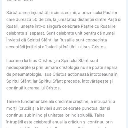
Sărbătoarea înjumătățirii cincizecimii, a praznicului Paștilor
care durează 50 de zile, la jumătatea distanței dintre Paști și
Rusalii, unește într-o singură celebrare Paștile cu Rusaliile,
celebrate și separat. Sunt celebrate unit pentru că numai
Înviatul dă Spiritul Sfânt, iar Rusaliile sunt consecința
acceptării jertfei și a învierii și înălțării lui Isus Cristos.
Lucrarea lui Isus Cristos și a Spiritului Sfânt sunt
nedespărțite și prin urmare cristologia nu se poate separa
de pneumatologie. Isus Cristos acționează întotdeauna în
Spiritul Sfânt, iar Spiritul Sfânt precede, întovărășește și
continuă lucrarea lui Cristos.
Tainele fundamentale ale credinței creștine, a întrupării, a
morții (crucii) și a învierii sunt celebrate punctual dar și
continuu subliniind și unitatea lor indisolubilă. Taina
întrupării este celebrată anual la crăciun și continuu prin