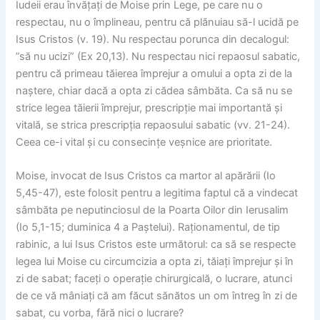
Iudeii erau învățați de Moise prin Lege, pe care nu o
respectau, nu o împlineau, pentru că plănuiau să-l ucidă pe
Isus Cristos (v. 19). Nu respectau porunca din decalogul:
”să nu ucizi” (Ex 20,13). Nu respectau nici repaosul sabatic,
pentru că primeau tăierea împrejur a omului a opta zi de la
naștere, chiar dacă a opta zi cădea sâmbăta. Ca să nu se
strice legea tăierii împrejur, prescripție mai importantă și
vitală, se strica prescripția repaosului sabatic (vv. 21-24).
Ceea ce-i vital și cu consecințe veșnice are prioritate.
Moise, invocat de Isus Cristos ca martor al apărării (Io
5,45-47), este folosit pentru a legitima faptul că a vindecat
sâmbăta pe neputinciosul de la Poarta Oilor din Ierusalim
(Io 5,1-15; duminica 4 a Paștelui). Raționamentul, de tip
rabinic, a lui Isus Cristos este următorul: ca să se respecte
legea lui Moise cu circumcizia a opta zi, tăiați împrejur și în
zi de sabat; faceți o operație chirurgicală, o lucrare, atunci
de ce vă mâniați că am făcut sănătos un om întreg în zi de
sabat, cu vorba, fără nici o lucrare?