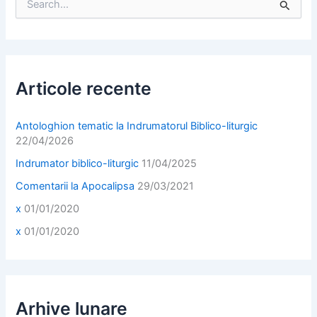
e
a
r
c
h
f
Articole recente
o
r
:
Antologhion tematic la Indrumatorul Biblico-liturgic
22/04/2026
Indrumator biblico-liturgic
11/04/2025
Comentarii la Apocalipsa
29/03/2021
x
01/01/2020
x
01/01/2020
Arhive lunare