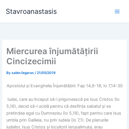
Skip
Stavroanastasis
to
content
Miercurea înjumătățirii
Cincizecimii
By
sabin.fagaras
/
21/05/2019
Apostolul și Evanghelia Înjumătățirii: Fap 14,6-18; Io 7,14-30
Iudei, care au început să-l prigonească pe Isus Cristos (Io
5,16), decid să-l ucidă pentru că desfința sabatul și se
pretindea egal cu Dumnezeu (Io 5,18), fapt pentru care Isus
umbla prin Galileia, nu prin Iudeia (Io 7,1). De planurile
iudeilor, Isus Cristos și locuitorii Ierusalimului, erau