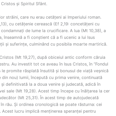
 Cristos și Spiritul Sfânt.
or străini, care nu erau cetățeni ai Imperiului roman.
11,13), cu cetățenie cerească (Ef 2,19: concetățeni cu
i condamnați de lume la crucificare. A lua (Mt 10,38), a
, înseamnă a fi conștient că a fi ucenic a lui Isus
ții și suferințe, culminând cu posibila moarte martirică.
s Cristos (Mt 19,27), după obiceiul antic conform căruia
tru. Au investit tot ce aveau în Isus Cristos, în ”Fondul
s le promite răsplată însutită și bonusul de viață veșnică
e din nou) lumii, începută cu prima venire, continuată
) și definitivată la a doua venire și judecată, adică în
vei sale (Mt 19,28). Acest timp începe cu înălțarea la cer
judecător (Mt 25,31). În acest timp de autojudecată
în rău. Și ordinea cronologică se poate răsturna: cei
0). Acest lucru implică menținerea speranței pentru