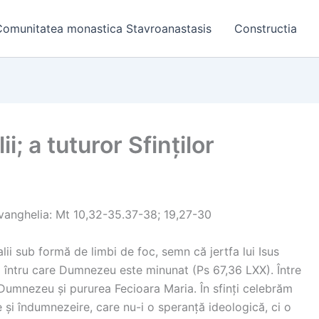
Comunitatea monastica Stavroanastasis
Constructia
; a tuturor Sfinților
Evanghelia: Mt 10,32-35.37-38; 19,27-30
lii sub formă de limbi de foc, semn că jertfa lui Isus
ii întru care Dumnezeu este minunat (Ps 67,36 LXX). Între
Dumnezeu și pururea Fecioara Maria. În sfinți celebrăm
 și îndumnezeire, care nu-i o speranță ideologică, ci o