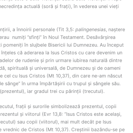
ecredința actuală (soră și frați), în vederea unei vieți
nțirii, a înnoirii personale (Tit 3,5:
palingenesias
, naștere
i erau numiți ”sfinți” în Noul Testament. Desăvârșirea
ați pomeniți în slujbele Bisericii lui Dumnezeu. Au început
u înțeles că aderarea la Isus Cristos cu care devenim un
radelor de rudenie și prin urmare iubirea naturală dintre
dă, spirituală și universală, de Dumnezeu și de oameni
ste cel cu Isus Cristos (Mt 10,37), din care ne-am născut
de sânge” în urma împărtășirii cu trupul și sângele său.
prezentul), iar gradul trei cu părinții (trecutul).
cutul, frații și surorile simbolizează prezentul, copii
prezentul și viitorul (Evr 13,8: ”Isus Cristos este același,
(trecutul) sau copii (viitorul), mai mult decât pe Isus
re vrednic de Cristos (Mt 10,37). Creștinii bazându-se pe