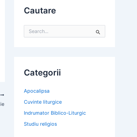
Cautare
S
e
a
r
c
h
f
Categorii
o
r
:
Apocalipsa
T
Cuvinte liturgice
lie
Indrumator Biblico-Liturgic
Studiu religios