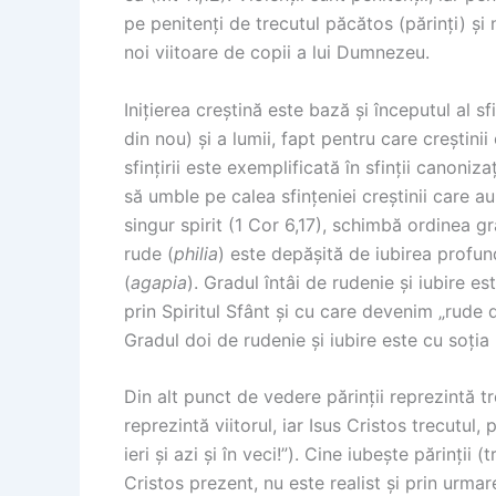
pe penitenți de trecutul păcătos (părinți) și n
noi viitoare de copii a lui Dumnezeu.
Inițierea creștină este bază și începutul al sfi
din nou) și a lumii, fapt pentru care creștini
sfințirii este exemplificată în sfinții canoniz
să umble pe calea sfințeniei creștinii care a
singur spirit (1 Cor 6,17), schimbă ordinea g
rude (
philia
) este depășită de iubirea profun
(
agapia
). Gradul întâi de rudenie și iubire e
prin Spiritul Sfânt și cu care devenim „rude 
Gradul doi de rudenie și iubire este cu soția (
Din alt punct de vedere părinții reprezintă tre
reprezintă viitorul, iar Isus Cristos trecutul, 
ieri și azi și în veci!”). Cine iubește părinții 
Cristos prezent, nu este realist și prin urma