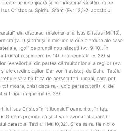
torii care ne înconjoară și ne îndeamnă să stăruim pe
 Isus Cristos cu Spiritul Sfânt (Evr 12,1-2: apostolul
rului”, din discursul misionar a lui Isus Cristos (Mt 10),
ciți (v. 1) și trimiși în misiune la oile pierdute ale casei
ateriale, „goi” ca pruncii nou născuți (vv. 9-10). În
nfruntat respingere (v. 14), ură generală (v. 22) și
or (evreilor) și din partea cârmuitorilor și a regilor (vv.
și ale credincioșilor. Dar vor fi asistați de Duhul Tatălui
u trebuie să aibă frică de persecutorii umani, care pot
 tot moare, chiar dacă nu-l ucid persecutorii), ci de
l și trupul în gheenă (v. 28).
rii lui Isus Cristos în ”tribunalul” oamenilor, în fața
sus Cristos promite că și el va fi avocat al apărării
ului ceresc al Tatălui (Mt 10,32). Și ca să nu fie nici o