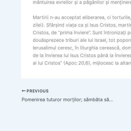
mântuirea evreilor și a păgânilor și menținere
Martirii n-au acceptat eliberarea, ci torturil
zilei). Sfârșind viața ca și Isus Cristos, marti
Cristos, de ”prima înviere”. Sunt întronizați
douăsprezece triburi ale lui Israel, tot popor
Ierusalimul ceresc, în liturghia cerească, d
de la învierea lui Isus Cristos până la învier
ai lui Cristos” (Apoc 20,6), mijlocesc la alta
PREVIOUS
Pomenirea tuturor morților; sâmbăta săptămânii 7 a Paștilor