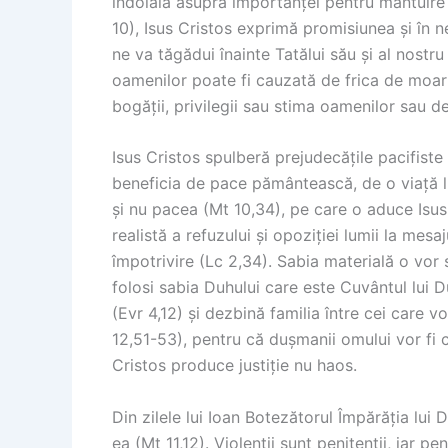
îndoială asupra importanței pentru mântuire 
10), Isus Cristos exprimă promisiunea și în n
ne va tăgădui înainte Tatălui său și al nostru
oamenilor poate fi cauzată de frica de moart
bogății, privilegii sau stima oamenilor sau d
Isus Cristos spulberă prejudecățile pacifiste
beneficia de pace pământească, de o viață lin
și nu pacea (Mt 10,34), pe care o aduce Isus
realistă a refuzului și opoziției lumii la mesa
împotrivire (Lc 2,34). Sabia materială o vor sc
folosi sabia Duhului care este Cuvântul lui 
(Evr 4,12) și dezbină familia între cei care vo
12,51-53), pentru că dușmanii omului vor fi 
Cristos produce justiție nu haos.
Din zilele lui Ioan Botezătorul Împărăția lui 
ea (Mt 11,12). Violenții sunt penitenții, iar p