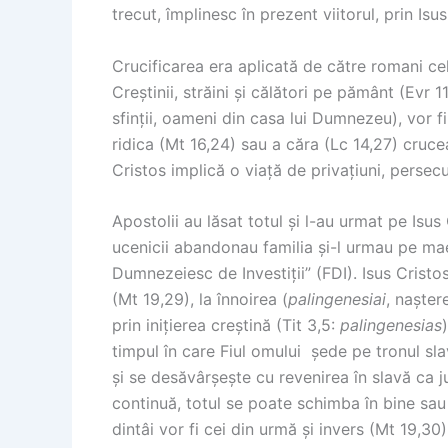
trecut, împlinesc în prezent viitorul, prin Isus
Crucificarea era aplicată de către romani cel
Creștinii, străini și călători pe pământ (Evr 
sfinții, oameni din casa lui Dumnezeu), vor f
ridica (Mt 16,24) sau a căra (Lc 14,27) crucea
Cristos implică o viață de privațiuni, persecu
Apostolii au lăsat totul și l-au urmat pe Isu
ucenicii abandonau familia și-l urmau pe maes
Dumnezeiesc de Investiții” (FDI). Isus Cristo
(Mt 19,29), la înnoirea (
palingenesiai
, nașter
prin inițierea creștină (Tit 3,5:
palingenesias
timpul în care Fiul omului șede pe tronul sla
și se desăvârșește cu revenirea în slavă ca 
continuă, totul se poate schimba în bine sau 
dintâi vor fi cei din urmă și invers (Mt 19,3