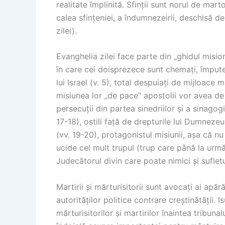
realitate împlinită. Sfinții sunt norul de mar
calea sfințeniei, a îndumnezeirii, deschisă de
zilei).
Evanghelia zilei face parte din „ghidul misiona
în care cei doisprezece sunt chemați, împuterni
lui Israel (v. 5), total despuiați de mijloace m
misiunea lor „de pace” apostolii vor avea de î
persecuții din partea sinedriilor și a sinagogil
17-18), ostili față de drepturile lui Dumnezeu 
(vv. 19-20), protagonistul misiunii, așa că n
ucide cel mult trupul (trup care până la urmă
Judecătorul divin care poate nimici și sufletu
Martirii și mărturisitorii sunt avocați ai apără
autorităților politice contrare creștinătății. I
mărturisitorilor și martirilor înaintea tribunal