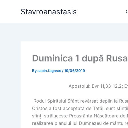
Skip
Stavroanastasis
to
content
Duminica 1 după Rusalii
By
sabin.fagaras
/
19/06/2019
Apostolul: Evr 11,33-12,2; 
Rodul Spiritului Sfânt revărsat deplin la Rusa
Cristos a fost acceptată de Tatăl, sunt sfinț
sfinți strălucește Preasfânta Născătoare de 
realizarea planului lui Dumnezeu de mântuire