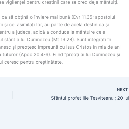
a vigilenței pentru creștinii care se cred deja mântuiți.
e, ca să obțină o înviere mai bună (Evr 11,35; apostolul
rii și cei asimilați lor, au parte de acela destin ca și
 pentru a judeca, adică a conduce la mântuire cele
ul sfânt a lui Dumnezeu (Mt 19,28). Sunt integrați în
omnesc și preoțesc împreună cu Isus Cristos în mia de ani
ea tuturor (Apoc 20,4-6). Fiind ”preoți ai lui Dumnezeu și
rul ceresc pentru creștinătate.
NEX
Sfântul profet Ilie Tesviteanul; 20 iu