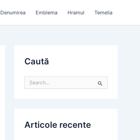
Denumirea
Emblema
Hramul
Temelia
Caută
S
e
a
r
c
h
f
Articole recente
o
r
: