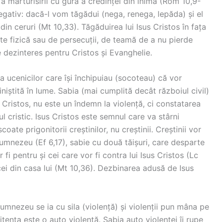
a mărturisirii cu gura a credinței din inimă (Rom 10,9-
egativ: dacă-l vom tăgădui (nega, renega, lepăda) și el
 din ceruri (Mt 10,33). Tăgăduirea lui Isus Cristos în fața
e fizică sau de persecuții, de teamă de a nu pierde
e dezinteres pentru Cristos și Evanghelie.
 a ucenicilor care își închipuiau (socoteau) că vor
iștită în lume. Sabia (mai cumplită decât războiul civil)
 Cristos, nu este un îndemn la violență, ci constatarea
jul cristic. Isus Cristos este semnul care va stârni
oate prigonitorii creștinilor, nu creștinii. Creștinii vor
Dumnezeu (Ef 6,17), sabie cu două tăișuri, care desparte
r fi pentru și cei care vor fi contra lui Isus Cristos (Lc
cei din casa lui (Mt 10,36). Dezbinarea adusă de Isus
Dumnezeu se ia cu sila (violență) și violenții pun mâna pe
enitența este o auto violență. Sabia auto violenței îi rupe