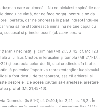
 un dușman care adulmecă… Nu ne biciuiește spinările dar
le dându-ne viață, dar ne face bogați pentru a ne da
re libertate, dar ne onorează în palat îndreptându-ne
 dar vrea să ne stăpânească inima, nu ne taie capul cu
, succesul și primele locuri” (cf.
Liber contra
.
(țărani) necinstiți și criminali (Mt 21,33-42; cf. Mc 12,1-
lă a lui Isus Cristos în Ierusalim și templu (Mt 21,1-17),
2) și parabola celor doi fii, unul credincios în fapte,
continuă polemica împotriva reprezentanților iudaismului
pildei a fost destul de transparent, așa că arhiereii și
bește despre ei. De aceea căutau să-l aresteze, arestare
otea profet (Mt 21,45-46).
ia Domnului (Is 5,1-7, cf. Os10,1; Ier 2,21; Iez 15,2). În
 nerodire, ca în cazul smochinului neroditor (Mt 21,18-