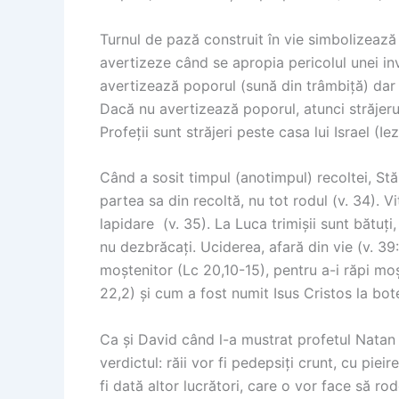
Turnul de pază construit în vie simbolizează t
avertizeze când se apropia pericolul unei inv
avertizează poporul (sună din trâmbiță) dar 
Dacă nu avertizează poporul, atunci străjerul
Profeții sunt străjeri peste casa lui Israel (Ie
Când a sosit timpul (anotimpul) recoltei, Stăpâ
partea sa din recoltă, nu tot rodul (v. 34). Vi
lapidare (v. 35). La Luca trimișii sunt bătuți, 
nu dezbrăcați. Uciderea, afară din vie (v. 39
moștenitor (Lc 20,10-15), pentru a-i răpi moșt
22,2) și cum a fost numit Isus Cristos la botez
Ca și David când l-a mustrat profetul Natan (2 
verdictul: răii vor fi pedepsiți crunt, cu piei
fi dată altor lucrători, care o vor face să ro