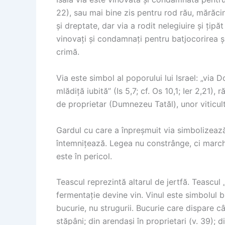
22), sau mai bine zis pentru rod rău, mărăcin
și dreptate, dar via a rodit nelegiuire și țipăt
vinovați și condamnați pentru batjocorirea și 
crimă.
Via este simbol al poporului lui Israel: „via 
mlădiță iubită” (Is 5,7; cf. Os 10,1; Ier 2,21
de proprietar (Dumnezeu Tatăl), unor viticultor
Gardul cu care a înpreșmuit via simbolizează
întemnițează. Legea nu constrânge, ci march
este în pericol.
Teascul reprezintă altarul de jertfă. Teascul „
fermentație devine vin. Vinul este simbolul b
bucurie, nu strugurii. Bucurie care dispare câ
stăpâni; din arendași în proprietari (v. 39); di