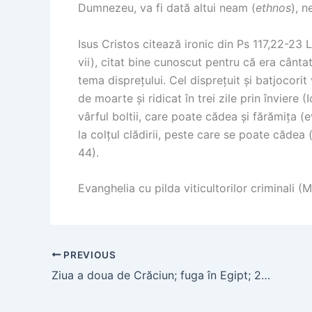
Dumnezeu, va fi dată altui neam (
ethnos
), n
Isus Cristos citează ironic din Ps 117,22-23 LXX
vii), citat bine cunoscut pentru că era cântat
tema disprețului. Cel disprețuit și batjocori
de moarte și ridicat în trei zile prin înviere (
vârful boltii, care poate cădea și fărămița (e
la colțul clădirii, peste care se poate cădea (e
44).
Evanghelia cu pilda viticultorilor criminali (
PREVIOUS
Ziua a doua de Crăciun; fuga în Egipt; 26 decembrie