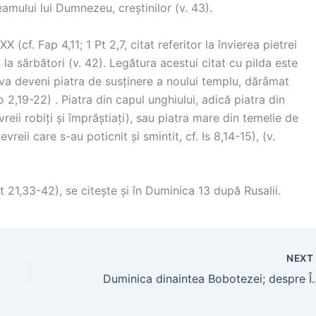
eamului lui Dumnezeu, creștinilor (v. 43).
 (cf. Fap 4,11; 1 Pt 2,7, citat referitor la învierea pietrei
 la sărbători (v. 42). Legătura acestui citat cu pilda este
t va deveni piatra de susținere a noului templu, dărâmat
Io 2,19-22) . Piatra din capul unghiului, adică piatra din
vreii robiți și împrăștiați), sau piatra mare din temelie de
vreii care s-au poticnit și smintit, cf. Is 8,14-15), (v.
Mt 21,33-42), se citește și în Duminica 13 după Rusalii.
NEX
Duminica dinaintea Bobot