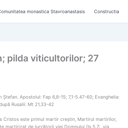
Comunitatea monastica Stavroanastasis
Constructia
 pilda viticultorilor; 27
 Ștefan. Apostolul: Fap 6,8-15; 7,1-5.47-60; Evanghelia:
după Rusalii: Mt 21,33-42
ristos este primul martir creștin, Martirul martirilor,
te martirizat de lucrătorii viei Domnului (Is 5,7: „via