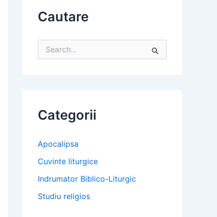
Cautare
S
e
a
r
c
h
f
Categorii
o
r
:
Apocalipsa
Cuvinte liturgice
Indrumator Biblico-Liturgic
Studiu religios