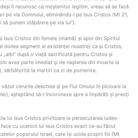
e deși îl recunosc ca moștenitor legitim, vreau să se facă
ari pe via Domnului, eliminându-l pe Isus Cristos (Mt 21,
i să punem stăpânire pe via lui”).
 Isus Cristos din femeie (mamă) și apoi din Spiritul
l doilea segment al existenței noastre) ca și Cristos,
 „albi” după o viață sacrificată pentru Cristos și
vom avea parte imediat și de nașterea din moarte la
, sărbătorită la martiri ca zi de pomenire.
a văzut cerurile deschise și pe Fiul Omului în picioare la
lei), așteptând să-l încoroneze spre a împărăți și preoți
a lui Isus Cristos privitoare la persecutarea iudeo-
or face cu ucenicii lui Isus Cristos exact ce-au făcut
atelor poporului Israel, care își ucide proprii fiii (Mt