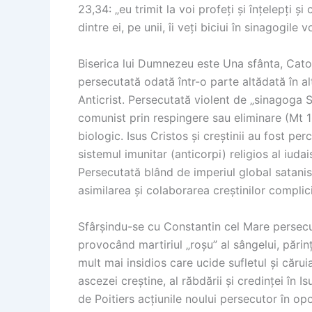
23,34: „eu trimit la voi profeți și înțelepți și c
dintre ei, pe unii, îi veți biciui în sinagogile 
Biserica lui Dumnezeu este Una sfânta, Catol
persecutată odată într-o parte altădată în alt
Anticrist. Persecutată violent de „sinagoga 
comunist prin respingere sau eliminare (Mt 1
biologic. Isus Cristos și creștinii au fost per
sistemul imunitar (anticorpi) religios al iudais
Persecutată blând de imperiul global satanist
asimilarea și colaborarea creștinilor complici
Sfârșindu-se cu Constantin cel Mare persecu
provocând martiriul „roșu” al sângelui, părinț
mult mai insidios care ucide sufletul și cărui
ascezei creștine, al răbdării și credinței în I
de Poitiers acțiunile noului persecutor în opo