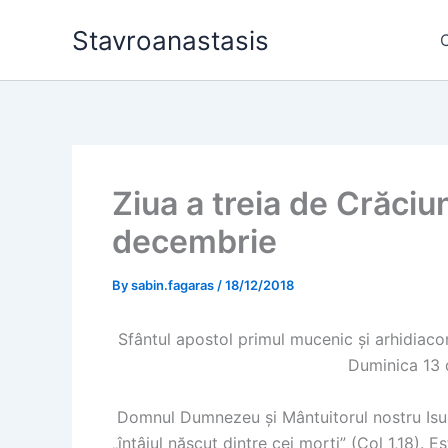
Skip
Stavroanastasis
to
content
Ziua a treia de Crăciun;
decembrie
By
sabin.fagaras
/
18/12/2018
Sfântul apostol primul mucenic și arhidiacon
Duminica 13 
Domnul Dumnezeu și Mântuitorul nostru Isus C
„întâiul născut dintre cei morți” (Col 1,18). Es