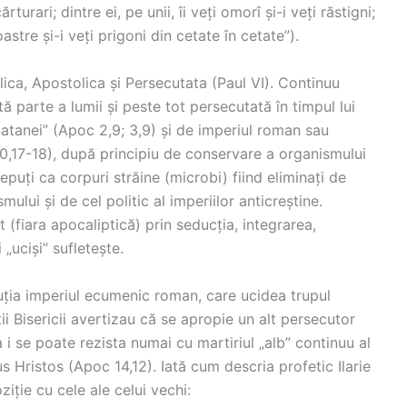
ărturari; dintre ei, pe unii, îi veți omorî și-i veți răstigni;
voastre și-i veți prigoni din cetate în cetate”).
ica, Apostolica și Persecutata (Paul VI). Continuu
ă parte a lumii și peste tot persecutată în timpul lui
Satanei” (Apoc 2,9; 3,9) și de imperiul roman sau
0,17-18), după principiu de conservare a organismului
cepuți ca corpuri străine (microbi) fiind eliminați de
mului și de cel politic al imperiilor anticreștine.
 (fiara apocaliptică) prin seducția, integrarea,
 „uciși” sufletește.
ția imperiul ecumenic roman, care ucidea trupul
ii Bisericii avertizau că se apropie un alt persecutor
a i se poate rezista numai cu martiriul „alb” continuu al
sus Hristos (Apoc 14,12). Iată cum descria profetic Ilarie
ziție cu cele ale celui vechi: