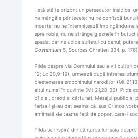
„Iată stă la orizont un persecutor insidios,
ne mângâie pântecele; nu ne confiscă bunuri
moarte; nu ne întemnițează împingându-ne sp
spre robie; nu ne strânge gleznele în butuci
spada, dar ne ucide sufletul cu banul, puterea
Costantium
5, Sources Chretien 334, p. 176)
Pilda despre via Domnului sau a viticultorilor 
12; Lc 20,9-19), urmează după intrarea triumfa
blestemarea smochinului neroditor (Mt 21,18-2
altul numai în cuvinte (Mt 21,28-32). Pilda 
oficial, preoți și cărturari. Mesajul public al 
fariseii și-au dat seama că Isus Cristos vor
amânată de teama față de popor, care-l soc
Pilda se inspiră din cântarea lui Isaia despre v
Isaia via este vinovată și condamnată pentru