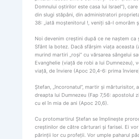
Domnului oștirilor este casa lui Israel”), car
din slugi stăpâni, din administratori propriet
38: „iată moștenitorul !, veniți să-l omorâm ș
Noi devenim creștini după ce ne naștem ca și
Sfânt la botez. Dacă sfârșim viața aceasta (a
murind martiri „roși” cu vărsarea sângelui sau
Evanghelie (viață de robi a lui Dumnezeu), 
viață, de înviere (Apoc 20,4-6: prima înviere)
Ștefan, „încoronatul”, martir și mărturisitor, 
dreapta lui Dumnezeu (Fap 7,56: apostolul zi
cu el în mia de ani (Apoc 20,6).
Cu protomartirul Ștefan se împlinește proroci
creștinilor de către cărturari și farisei. Ei v
părinții lor cu profeții. Vor umple paharul păc