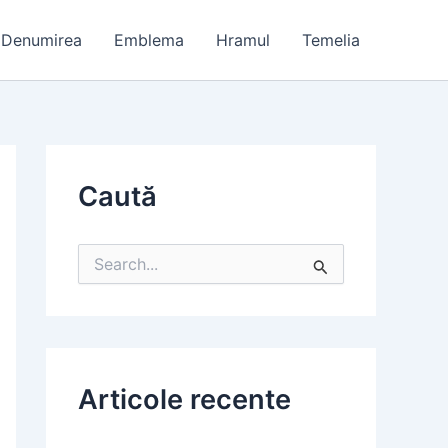
Denumirea
Emblema
Hramul
Temelia
Caută
S
e
a
r
c
h
f
Articole recente
o
r
: