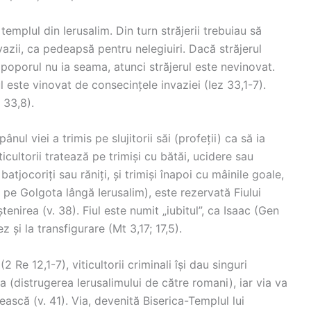
emplul din Ierusalim. Din turn străjerii trebuiau să
azii, ca pedeapsă pentru nelegiuiri. Dacă străjerul
poporul nu ia seama, atunci străjerul este nevinovat.
 este vinovat de consecințele invaziei (Iez 33,1-7).
z 33,8).
nul viei a trimis pe slujitorii săi (profeții) ca să ia
ticultorii tratează pe trimiși cu bătăi, ucidere sau
batjocoriți sau răniți, și trimiși înapoi cu mâinile goale,
: pe Golgota lângă Ierusalim), este rezervată Fiului
enirea (v. 38). Fiul este numit „iubitul”, ca Isaac (Gen
 și la transfigurare (Mt 3,17; 17,5).
Re 12,1-7), viticultorii criminali își dau singuri
rea (distrugerea Ierusalimului de către romani), iar via va
dească (v. 41). Via, devenită Biserica-Templul lui