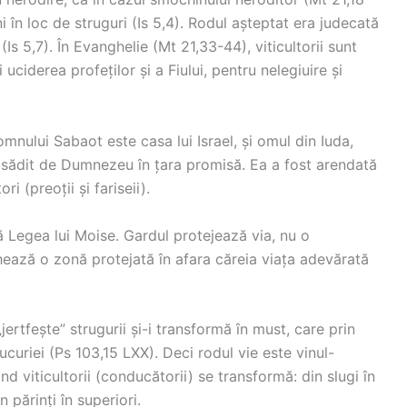
i în loc de struguri (Is 5,4). Rodul așteptat era judecată
 (Is 5,7). În Evanghelie (Mt 21,33-44), viticultorii sunt
uciderea profeților și a Fiului, pentru nelegiuire și
Domnului Sabaot este casa lui Israel, și omul din Iuda,
), răsădit de Dumnezeu în țara promisă. Ea a fost arendată
i (preoții și fariseii).
 Legea lui Moise. Gardul protejează via, nu o
ează o zonă protejată în afara căreia viața adevărată
jertfește” strugurii și-i transformă în must, care prin
ucuriei (Ps 103,15 LXX). Deci rodul vie este vinul-
nd viticultorii (conducătorii) se transformă: din slugi în
n părinți în superiori.