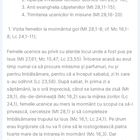
Anti evanghelia căpeteniilor (Mt 28,11-15);
Trimiterea ucenicilor în misiune (Mt 28,16-20).
1. Vizita femeilor la mormântul gol (Mt 28,1-8; cf. Mc 16,1-
8; Lc 24,1-11);
Femeile ucenice au privit cu atenție locul unde a fost pus pe
Isus (Mt 27,61; Mc 15,47; Lc 23,55). Întoarse acasă au avut
timp numai ca să procure miresme și parfumuri, nu și
pentru îmbălsămare, pentru că a început sabatul, zi în care
s-au odihnit (Lc 23,56). După sabat, în prima zi a
săptămânii, la o oră imprecisă, când se lumina de ziuă (Mt
28,1), dis-de-dimineață (Mc 16,2) sau la mijirea zorilor (Lc
24,1), femeile ucenice au mers la mormânt cu scopul ca să-l
privească, cerceteze (Mt 28,1) și să completeze
îmbălsămarea trupului lui Isus (Mc 16,1; Lc 24,1). Pe drum
erau îngrijorate că nu va fi cine să le rostogolească piatra
foarte mare de la intrarea în mormânt (Mc 16,3). Dar