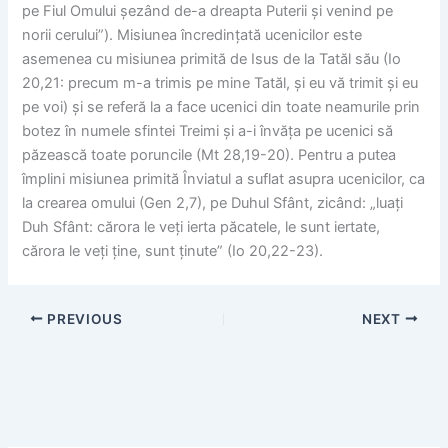
pe Fiul Omului șezând de-a dreapta Puterii și venind pe
norii cerului”). Misiunea încredințată ucenicilor este
asemenea cu misiunea primită de Isus de la Tatăl său (Io
20,21: precum m-a trimis pe mine Tatăl, și eu vă trimit și eu
pe voi) și se referă la a face ucenici din toate neamurile prin
botez în numele sfintei Treimi și a-i învăța pe ucenici să
păzească toate poruncile (Mt 28,19-20). Pentru a putea
împlini misiunea primită Înviatul a suflat asupra ucenicilor, ca
la crearea omului (Gen 2,7), pe Duhul Sfânt, zicând: „luați
Duh Sfânt: cărora le veți ierta păcatele, le sunt iertate,
cărora le veți ține, sunt ținute” (Io 20,22-23).
PREVIOUS
NEXT