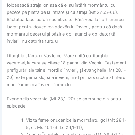
folosească straja lor, așa că ei au întărit mormântul cu
pecete pe piatra de la intrare și cu strajă (Mt 27,65-66).
Răutatea face lucruri nechibzuite. Fără voia lor, arhiereii au
lucrat pentru dovedirea adevărului învierii, pentru că dacă
mormântul pecetlui și păzit e gol, atunci e gol datorită
învierii, nu datorită furtului.
Liturghia sfântului Vasile cel Mare unită cu liturghia
vecerniei, la care se citesc 18 parimii din Vechiul Testament,
prefigurări ale tainei morții și învierii, și evanghelie (Mt 28,1-
20), este prima slujbă a învierii, fiind prima slujbă a sfintei și
mari Duminici a învierii Domnului.
Evanghelia vecerniei (Mt 28,1-20) se compune din patru
episoade:
Vizita femeilor ucenice la mormântul gol (Mt 28,1-
8; cf. Mc 16,1-8; Lc 24,1-11);
Apariția Înviatului femeilor ucenice (Mt 28,9-10);