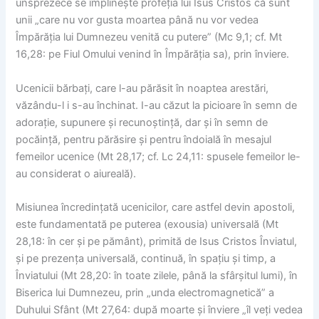
unsprezece se împlinește profeția lui Isus Cristos că sunt
unii „care nu vor gusta moartea până nu vor vedea
Împărăția lui Dumnezeu venită cu putere” (Mc 9,1; cf. Mt
16,28: pe Fiul Omului venind în Împărăția sa), prin înviere.
Ucenicii bărbați, care l-au părăsit în noaptea arestări,
văzându-l i s-au închinat. I-au căzut la picioare în semn de
adorație, supunere și recunoștință, dar și în semn de
pocăință, pentru părăsire și pentru îndoială în mesajul
femeilor ucenice (Mt 28,17; cf. Lc 24,11: spusele femeilor le-
au considerat o aiureală).
Misiunea încredințată ucenicilor, care astfel devin apostoli,
este fundamentată pe puterea (exousia) universală (Mt
28,18: în cer și pe pământ), primită de Isus Cristos Înviatul,
și pe prezența universală, continuă, în spațiu și timp, a
Înviatului (Mt 28,20: în toate zilele, până la sfârșitul lumi), în
Biserica lui Dumnezeu, prin „unda electromagnetică” a
Duhului Sfânt (Mt 27,64: după moarte și înviere „îl veți vedea