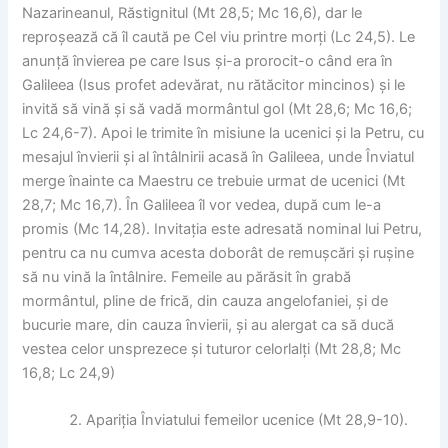
Nazarineanul, Răstignitul (Mt 28,5; Mc 16,6), dar le
reproșează că îl caută pe Cel viu printre morți (Lc 24,5). Le
anunță învierea pe care Isus și-a prorocit-o când era în
Galileea (Isus profet adevărat, nu rătăcitor mincinos) și le
invită să vină și să vadă mormântul gol (Mt 28,6; Mc 16,6;
Lc 24,6-7). Apoi le trimite în misiune la ucenici și la Petru, cu
mesajul învierii și al întâlnirii acasă în Galileea, unde Înviatul
merge înainte ca Maestru ce trebuie urmat de ucenici (Mt
28,7; Mc 16,7). În Galileea îl vor vedea, după cum le-a
promis (Mc 14,28). Invitația este adresată nominal lui Petru,
pentru ca nu cumva acesta doborât de remușcări și rușine
să nu vină la întâlnire. Femeile au părăsit în grabă
mormântul, pline de frică, din cauza angelofaniei, și de
bucurie mare, din cauza învierii, și au alergat ca să ducă
vestea celor unsprezece și tuturor celorlalți (Mt 28,8; Mc
16,8; Lc 24,9)
Apariția Înviatului femeilor ucenice (Mt 28,9-10).