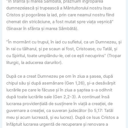
”În sfânta și marea Sâmbătă, prăznuim îngroparea
dumnezeiască și trupească a Mântuitorului nostru Isus
Cristos și pogorârea la iad, prin care neamul nostru fiind
chemat din stricăciune, a fost mutat spre viața veșnică”
(Sinaxar în sfânta și marea Sâmbătă).
”În mormânt cu trupul, în iad cu sufletul, ca un Dumnezeu, și
în rai cu tâlharul, și pe scaun ai fost, Cristoase, cu Tatăl, și
cu Spiritul, toate umplându-le, cel ce ești necuprins” (Tropar
liturgic, la aducerea darurilor).
După ce a creat Dumnezeu pe om în ziua a șasea, după
chipul său și după asemănare (Gen 1,26), și-a desăvârșit
lucrările pe care le făcuse și în ziua a șaptea s-a odihnit
după toate lucrările sale (Gen 2,2-3). A continuat însă
lucrarea providențială de susținere în viață a creației, de
guvernare a creației, ca suveran judecător (Io 5,17: Tatăl
meu și acum lucrează, și eu lucrez). După ce Isus Cristos a
înfăptuit lucrarea urgentă de recuperare și renovare a