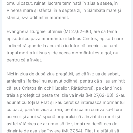
omului căzut, ruinat, lucrare terminată în ziua a șasea, în
Vinerea mare și sfântă, în a șaptea zi, în Sâmbăta mare și
sfântă, s-a odihnit în mormânt.
Evanghelia liturghiei utreniei (Mt 27,62-66), are ca temă
episodul cu paza mormântului lui Isus Cristos, episod care
indirect răspunde la acuzația iudeilor că ucenicii au furat
trupul mort a lui Isus și de aceea mormântul este gol, nu
pentru că a înviat.
Nici în ziua de după ziua pregătirii, adică în ziua de sabat,
arhiereii și fariseii nu au avut odihnă, pentru că și-au amintit
că Isus Cristos (în ochii iudeilor, Rătăcitorul), pe când încă
trăia a profețit că peste trei zile va învia (Mt 27,62-63). S-au
adunat cu toții la Pilat și i-au cerut să întărească mormântul
cu pază, până în ziua a treia, pentru ca nu cumva să-l fure
ucenicii și apoi să spună poporului că a înviat din morți și
astfel rătăcirea ce ar urma să fie și mai rea decât cea de
dinainte de așa zisa înviere (Mt 27,64). Pilat i-a sfătuit să