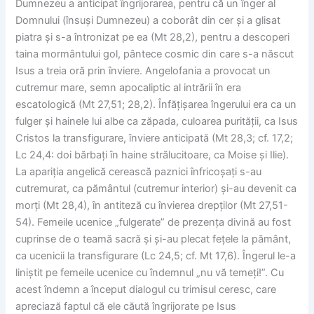
Dumnezeu a anticipat îngrijorarea, pentru că un înger al
Domnului (însuși Dumnezeu) a coborât din cer și a glisat
piatra și s-a întronizat pe ea (Mt 28,2), pentru a descoperi
taina mormântului gol, pântece cosmic din care s-a născut
Isus a treia oră prin înviere. Angelofania a provocat un
cutremur mare, semn apocaliptic al intrării în era
escatologică (Mt 27,51; 28,2). Înfățișarea îngerului era ca un
fulger și hainele lui albe ca zăpada, culoarea purității, ca Isus
Cristos la transfigurare, înviere anticipată (Mt 28,3; cf. 17,2;
Lc 24,4: doi bărbați în haine strălucitoare, ca Moise și Ilie).
La apariția angelică cerească paznici înfricoșați s-au
cutremurat, ca pământul (cutremur interior) și-au devenit ca
morți (Mt 28,4), în antiteză cu învierea drepților (Mt 27,51-
54). Femeile ucenice „fulgerate” de prezența divină au fost
cuprinse de o teamă sacră și și-au plecat fețele la pământ,
ca ucenicii la transfigurare (Lc 24,5; cf. Mt 17,6). Îngerul le-a
liniștit pe femeile ucenice cu îndemnul „nu vă temeți!”. Cu
acest îndemn a început dialogul cu trimisul ceresc, care
apreciază faptul că ele căută îngrijorate pe Isus