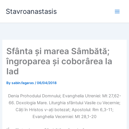
Skip
Stavroanastasis
to
content
Sfânta și marea Sâmbătă;
îngroparea și coborârea la
Iad
By
sabin.fagaras
/
06/04/2018
Denia Prohodului Domnului; Evanghelia Utreniei: Mt 27,62-
66. Doxologia Mare. Liturghia sfântului Vasile cu Vecernie;
Câți în Hristos v-ați botezat; Apostolul: Rm 6,3-11;
Evanghelia Vecerniei: Mt 28,1-20