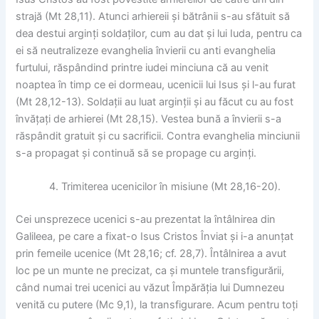
strajă (Mt 28,11). Atunci arhiereii și bătrânii s-au sfătuit să
dea destui arginți soldaților, cum au dat și lui Iuda, pentru ca
ei să neutralizeze evanghelia învierii cu anti evanghelia
furtului, răspândind printre iudei minciuna că au venit
noaptea în timp ce ei dormeau, ucenicii lui Isus și l-au furat
(Mt 28,12-13). Soldații au luat arginții și au făcut cu au fost
învățați de arhierei (Mt 28,15). Vestea bună a învierii s-a
răspândit gratuit și cu sacrificii. Contra evanghelia minciunii
s-a propagat și continuă să se propage cu arginți.
Trimiterea ucenicilor în misiune (Mt 28,16-20).
Cei unsprezece ucenici s-au prezentat la întâlnirea din
Galileea, pe care a fixat-o Isus Cristos Înviat și i-a anunțat
prin femeile ucenice (Mt 28,16; cf. 28,7). Întâlnirea a avut
loc pe un munte ne precizat, ca și muntele transfigurării,
când numai trei ucenici au văzut Împărăția lui Dumnezeu
venită cu putere (Mc 9,1), la transfigurare. Acum pentru toți