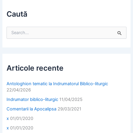
Caută
S
e
a
r
c
h
f
Articole recente
o
r
:
Antologhion tematic la Indrumatorul Biblico-liturgic
22/04/2026
Indrumator biblico-liturgic
11/04/2025
Comentarii la Apocalipsa
29/03/2021
x
01/01/2020
x
01/01/2020