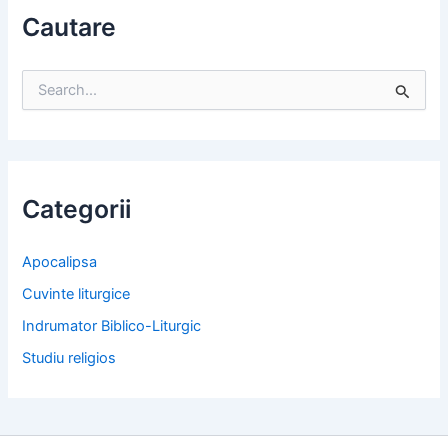
Cautare
S
e
a
r
c
h
f
Categorii
o
r
:
Apocalipsa
Cuvinte liturgice
Indrumator Biblico-Liturgic
Studiu religios