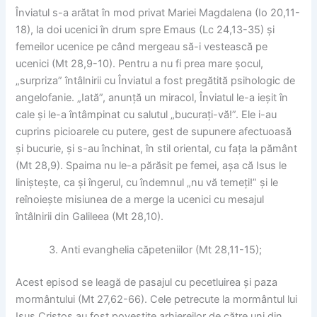
Înviatul s-a arătat în mod privat Mariei Magdalena (Io 20,11-
18), la doi ucenici în drum spre Emaus (Lc 24,13-35) și
femeilor ucenice pe când mergeau să-i vestească pe
ucenici (Mt 28,9-10). Pentru a nu fi prea mare șocul,
„surpriza” întâlnirii cu Înviatul a fost pregătită psihologic de
angelofanie. „Iată”, anunță un miracol, Înviatul le-a ieșit în
cale și le-a întâmpinat cu salutul „bucurați-vă!”. Ele i-au
cuprins picioarele cu putere, gest de supunere afectuoasă
și bucurie, și s-au închinat, în stil oriental, cu fața la pământ
(Mt 28,9). Spaima nu le-a părăsit pe femei, așa că Isus le
liniștește, ca și îngerul, cu îndemnul „nu vă temeți!” și le
reînoiește misiunea de a merge la ucenici cu mesajul
întâlnirii din Galileea (Mt 28,10).
Anti evanghelia căpeteniilor (Mt 28,11-15);
Acest episod se leagă de pasajul cu pecetluirea și paza
mormântului (Mt 27,62-66). Cele petrecute la mormântul lui
Isus Cristos au fost povestite arhiereilor de către uni din