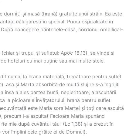
 dormit) și masă (hrană) gratuite unui străin. Ea este
carității călugărești în special. Prima ospitalitate în
. După concepere pântecele-casă, cordonul ombilical-
hiar și trupul și sufletul: Apoc 18,13), se vinde și
a de hoteluri cu mai puține sau mai multe stele.
dit numai la hrana materială, trecătoare pentru suflet
), așa și Marta absorbită de multă slujire s-a îngrijit
 însă a ales partea bună, nepieritoare, a ascultării
că la picioarele Învățătorului, hrană pentru suflet
necuvântată este Maria sora Martei și toți care ascultă
8), precum l-a ascultat Fecioara Maria spunând
fie mie după cuvântul tău” (Lc 1,38) și a crezut în
e vor împlini cele grăite ei de Domnul).