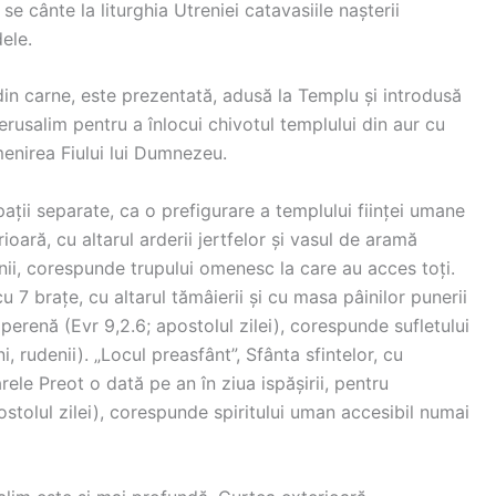
e cânte la liturghia Utreniei catavasiile nașterii
ele.
in carne, este prezentată, adusă la Templu și introdusă
Ierusalim pentru a înlocui chivotul templului din aur cu
menirea Fiului lui Dumnezeu.
pații separate, ca o prefigurare a templului ființei umane
rioară, cu altarul arderii jertfelor și vasul de aramă
enii, corespunde trupului omenesc la care au acces toți.
cu 7 brațe, cu altarul tămâierii și cu masa pâinilor punerii
a perenă (Evr 9,2.6; apostolul zilei), corespunde sufletului
 rudenii). „Locul preasfânt”, Sfânta sfintelor, cu
rele Preot o dată pe an în ziua ispășirii, pentru
postolul zilei), corespunde spiritului uman accesibil numai