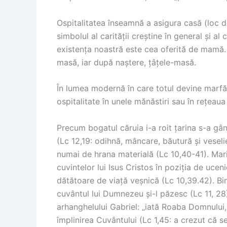
Ospitalitatea înseamnă a asigura casă (loc de
simbolul al carității creștine în general și al 
existența noastră este cea oferită de mamă
masă, iar după naștere, țâțele-masă.
În lumea modernă în care totul devine marfă (c
ospitalitate în unele mănăstiri sau în rețeau
Precum bogatul căruia i-a roit țarina s-a gân
(Lc 12,19: odihnă, mâncare, băutură și veselie
numai de hrana materială (Lc 10,40-41). Maria
cuvintelor lui Isus Cristos în poziția de uceni
dătătoare de viață veșnică (Lc 10,39.42). Bi
cuvântul lui Dumnezeu și-l păzesc (Lc 11, 2
arhanghelului Gabriel: „iată Roaba Domnului, 
împlinirea Cuvântului (Lc 1,45: a crezut că s