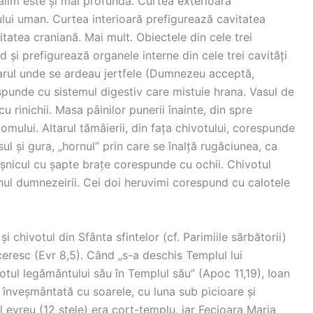
alim este și mai profundă. Curtea exterioară
ui uman. Curtea interioară prefigurează cavitatea
tatea craniană. Mai mult. Obiectele din cele trei
d și prefigurează organele interne din cele trei cavități
tarul unde se ardeau jertfele (Dumnezeu acceptă,
spunde cu sistemul digestiv care mistuie hrana. Vasul de
 rinichii. Masa pâinilor punerii înainte, din spre
ului. Altarul tămâierii, din fața chivotului, corespunde
ul și gura, „hornul” prin care se înalță rugăciunea, ca
șnicul cu șapte brațe corespunde cu ochii. Chivotul
nul dumnezeirii. Cei doi heruvimi corespund cu calotele
și chivotul din Sfânta sfintelor (cf. Parimiile sărbătorii)
ceresc (Evr 8,5). Când „s-a deschis Templul lui
otul legământului său în Templul său” (Apoc 11,19), Ioan
înveșmântată cu soarele, cu luna sub picioare și
 evreu (12 stele) era cort-templu, iar Fecioara Maria