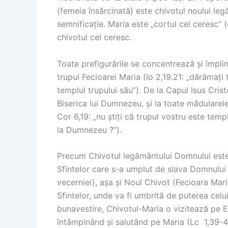
(femeia însărcinată) este chivotul noului leg
semnificație. Maria este „cortul cel ceresc” (
chivotul cel ceresc.
Toate prefigurările se concentrează și împlines
trupul Fecioarei Maria (Io 2,19.21: „dărâmați t
templul trupului său”). De la Capul Isus Crist
Biserica lui Dumnezeu, și la toate mădularele T
Cor 6,19: „nu știți că trupul vostru este templ
la Dumnezeu ?”).
Precum Chivotul legământului Domnului este 
Sfintelor care s-a umplut de slava Domnului D
vecerniei), așa și Noul Chivot (Fecioara Mari
Sfintelor, unde va fi umbrită de puterea celu
bunavestire, Chivotul-Maria o vizitează pe El
întâmpinând și salutând pe Maria (Lc 1,39-49