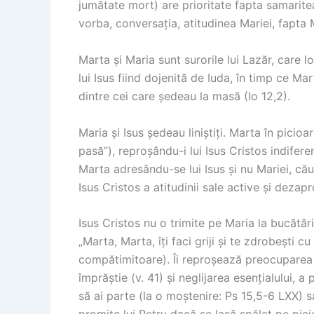
jumătate mort) are prioritate fapta samaritea
vorba, conversația, atitudinea Mariei, fapta 
Marta și Maria sunt surorile lui Lazăr, care lo
lui Isus fiind dojenită de Iuda, în timp ce Mar
dintre cei care ședeau la masă (Io 12,2).
Maria și Isus ședeau liniștiți. Marta în pici
pasă”), reproșându-i lui Isus Cristos indifere
Marta adresându-se lui Isus și nu Mariei, căut
Isus Cristos a atitudinii sale active și dezapr
Isus Cristos nu o trimite pe Maria la bucătă
„Marta, Marta, îți faci griji și te zdrobești
compătimitoare). Îi reproșează preocuparea 
împrăștie (v. 41) și neglijarea esențialului, a
să ai parte (la o moștenire: Ps 15,5-6 LXX) s