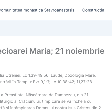
Comunitatea monastica Stavroanastasis
Constructia
ecioarei Maria; 21 noiembrie
helia Utreniei: Lc 1,39-49.56; Laude; Doxologia Mare.
ntrării în Templu: Evr 9,1-7; Lc 10,38-42; 11,27-28
u a Preasfintei Născătoare de Dumnezeu, din 21
iturgic al Crăciunului, timp care se va încheia cu
tfă și întâmpinarea Domnului nostru Isus Cristos din 2