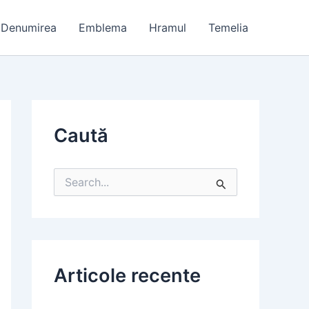
Denumirea
Emblema
Hramul
Temelia
Caută
S
e
a
r
c
h
f
Articole recente
o
r
: