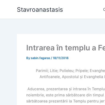
Skip
Stavroanastasis
to
content
Intrarea în templu a F
By
sabin.fagaras
/
18/11/2018
Parimii; Litie; Polieleu; Pripele; Evang
Antifoanele, Apostolul și Evanghelia I
Aducerea, prezentarea și intrarea în Templ
noiembrie, este prima sărbătoare din timpul l
sărbătoarea prezentării la Templu pentru jer