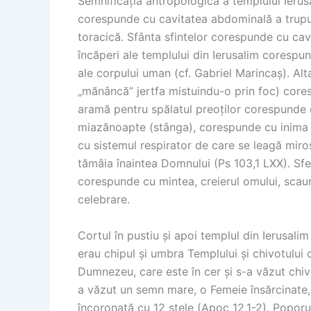
Semnificația antropologică a templului Ierus
corespunde cu cavitatea abdominală a trupul
toracică. Sfânta sfintelor corespunde cu cavi
încăperi ale templului din Ierusalim corespun
ale corpului uman (cf. Gabriel Marincaș). Al
„mănâncă” jertfa mistuindu-o prin foc) core
aramă pentru spălatul preoților corespunde cu
miazănoapte (stânga), corespunde cu inima om
cu sistemul respirator de care se leagă miros
tămâia înaintea Domnului (Ps 103,1 LXX). Sfe
corespunde cu mintea, creierul omului, scau
celebrare.
Cortul în pustiu și apoi templul din Ierusalim 
erau chipul și umbra Templului și chivotului 
Dumnezeu, care este în cer și s-a văzut chiv
a văzut un semn mare, o Femeie însărcinate, 
încoronată cu 12 stele (Apoc 12,1-2). Poporul