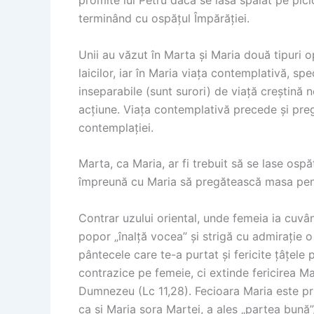
promite lui Petru dacă se lasă spălat pe pici
terminând cu ospățul Împărăției.
Unii au văzut în Marta și Maria două tipuri o
laicilor, iar în Maria viața contemplativă, sp
inseparabile (sunt surori) de viață creștină 
acțiune. Viața contemplativă precede și pregă
contemplației.
Marta, ca Maria, ar fi trebuit să se lase ospă
împreună cu Maria să pregătească masa pentr
Contrar uzului oriental, unde femeia ia cuvâ
popor „înalță vocea” și strigă cu admirație o
pântecele care te-a purtat și fericite țâțele p
contrazice pe femeie, ci extinde fericirea Mar
Dumnezeu (Lc 11,28). Fecioara Maria este pr
ca și Maria sora Martei, a ales „partea bună”,