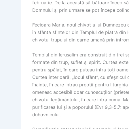
februarie. De la această sărbătoare încep să s
Domnului și prin urmare se pot începe colind
Fecioara Maria, noul chivot a lui Dumnezeu d
în sfânta sfintelor din Templul de piatră din 
chivotul trupului din carne umană prin întro
Templul din Ierusalim era construit din trei s
formate din trup, suflet și spirit. Curtea exte
pentru spălat, în care puteau intra toți oam
Curtea interioară, „locul sfânt”, cu sfeșnicul 
înainte, în care intrau preoții pentru liturghi
omenesc accesibil doar cunoscuților (prieteni,
chivotul legământului, în care intra numai Ma
purificarea lui și a poporului (Evr 9,3-5.7: a
duhovnicului.