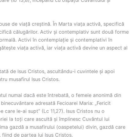
oare (Io 13,8), începând cu ospățul Cuvântului și
puse de viață creștină. În Marta viața activă, specifică
ecifică călugărilor. Activ și contemplativ sunt două forme
normală. Activi în contemplație și contemplativi în
tește viața activă, iar viața activă devine un aspect al
tată de Isus Cristos, ascultându-i cuvintele și apoi
u musafirul Isus Cristos.
ntul numai dacă este întrebată, o femeie anonimă din
 binecuvântare adresată Fecioarei Maria: „Fericit
e care le-ai supt” (Lc 11,27). Isus Cristos nu o
iei la toți care ascultă și împlinesc Cuvântul lui
ima gazdă a musafirului (oaspetelui) divin, gazdă care
 fiind de partea lui Isus Cristos.