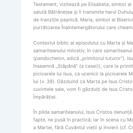
Testament, vizitează pe Elisabeta, simbol al 
salută Bătrânețea și îi transmite harul Duhulu
de tranziție pașnică. Maria, simbol al Biseri
purtătoarea Înaintemergătorului care cheamă
Contextul biblic al episodului cu Marta și Ma
samariteanului milostiv, în care samariteanul 
(
pandocheion
, adică „primitorul tuturor”). 
înseamnă „Stăpână” (a casei)), care la primit
picioarele lui Isus, ca ucenicii la picioarele
lui (v. 39). Găzduind ca Marta pe Isus Cristos
cuvintele sale, vom fi găzduiți de Isus Cristo
Împărăției.
În pilda samariteanului, Isus Cristos denunț
fapte, ne pusă în practică, iar în scena cu
a Martei, fără Cuvântul vieții și învierii (cf. C