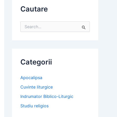
Cautare
S
e
a
r
c
h
f
Categorii
o
r
:
Apocalipsa
Cuvinte liturgice
Indrumator Biblico-Liturgic
Studiu religios