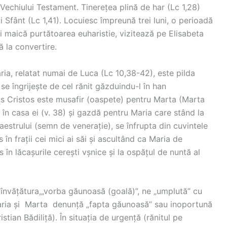
Vechiului Testament. Tinerețea plină de har (Lc 1,28)
i Sfânt (Lc 1,41). Locuiesc împreună trei luni, o perioadă
cii maică purtătoarea euharistie, vizitează pe Elisabeta
 la convertire.
ria, relatat numai de Luca (Lc 10,38-42), este pilda
se îngrijește de cel rănit găzduindu-l în han
Isus Cristos este musafir (oaspete) pentru Marta (Marta
 în casa ei (v. 38) și gazdă pentru Maria care stând la
 Maestrului (semn de venerație), se înfrupta din cuvintele
 în frații cei mici ai săi și ascultând ca Maria de
s în lăcașurile cerești vșnice și la ospățul de nuntă al
ă învățătura,„vorba găunoasă (goală)”, ne „umplută” cu
 Maria și Marta denunță „fapta găunoasă” sau inoportună
ristian Bădiliță). În situația de urgență (rănitul pe