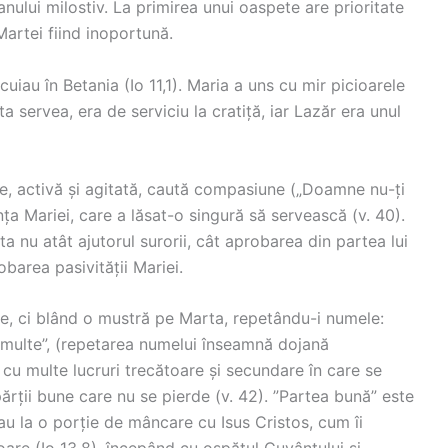
nului milostiv. La primirea unui oaspete are prioritate
Martei fiind inoportună.
cuiau în Betania (Io 11,1). Maria a uns cu mir picioarele
ta servea, era de serviciu la cratiță, iar Lazăr era unul
oare, activă și agitată, caută compasiune („Doamne nu-ți
nța Mariei, care a lăsat-o singură să servească (v. 40).
a nu atât ajutorul surorii, cât aprobarea din partea lui
obarea pasivității Mariei.
rie, ci blând o mustră pe Marta, repetându-i numele:
 cu multe”, (repetarea numelui înseamnă dojană
cu multe lucruri trecătoare și secundare în care se
 părții bune care nu se pierde (v. 42). ”Partea bună” este
au la o porție de mâncare cu Isus Cristos, cum îi