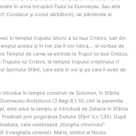
ământ în urma întrupării Fiului lui Dumnezeu. Sau altă
cf. Condacul și icosul sărbătorii), iar pântecele ei
c în templul trupului istoric a lui Isus Cristos, luat din
emplul acesta și în trei zile îl voi ridica,… el vorbea de
os Templul de carne se extinde la Trupul lui Isus Cristos,
rupului lui Cristos, la templul trupului creștinului (1
ul Spiritului Sfânt, care este în voi și pe care îl aveți de
introdus în templul construit de Solomon, în Sfânta
umnezeu Atotțiitorul (3 Regi 8,1-10; citit la paremiile
a), este adus la templu și introdusă de Zaharia în Sfânta
i Preaînalt prin pogorârea Duhului Sfânt (Lc 1,35). După
isabeta, care celebrează „liturghia chivotului”
: Evanghelia utreniei). Maria, simbol al Noului