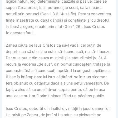
legilor naturii, legi deterministe, cauzale și pasive, care se
supun Creatorului, Isus poruncește scurt, ca la crearea
naturii prin porunci (Gen 1,3.6.14: să fie). Pentru convertirea
ființei înzestrate cu darul gândirii și conștiinței și cu dreptul
la liberă alegere, create prin sfat (Gen 1,26), Isus Cristos
folosește sfatul.
Zaheu căuta pe Isus Cristos ca să-l vadă, cel puțin de
departe, ca să știe cine este, să-l cunoască, nu să-l taxeze.
Dar nu a putut din cauza mulțimii și a staturii mici (v. 3). A
recurs la vederea „de sus”, din pomul cunoașterii trufașe (a
cunoaște fără a fi cunoscut), apelând la un gest copilăresc.
Îi iese în întâmpinare lui Isus cățărând-se într-un sicomor
(era obișnuit cu cățăratul dacă a ajuns șeful vameșilor). De
fapt, a ales să se urce într-un copac pentru că pe terasa
unei case nu l-ar fi primit nimeni fiind un păcătos public.
Isus Cristos, coborât din înaltul divinității în josul oamenilor,
l-a privit pe Zaheu „de jos” și l-a adus cu picioarele pe