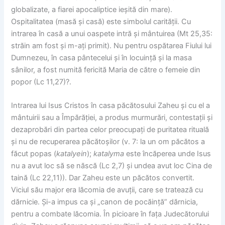
globalizate, a fiarei apocaliptice ieșită din mare).
Ospitalitatea (masă și casă) este simbolul carității. Cu
intrarea în casă a unui oaspete intră și mântuirea (Mt 25,35:
străin am fost și m-ați primit). Nu pentru ospătarea Fiului lui
Dumnezeu, în casa pântecelui și în locuință și la masa
sânilor, a fost numită fericită Maria de către o femeie din
popor (Lc 11,27)?.
Intrarea lui Isus Cristos în casa păcătosului Zaheu și cu el a
mântuirii sau a Împărăției, a produs murmurări, contestații și
dezaprobări din partea celor preocupați de puritatea rituală
și nu de recuperarea păcătoșilor (v. 7: la un om păcătos a
făcut popas (
katalyein
);
katalyma
este încăperea unde Isus
nu a avut loc să se născă (Lc 2,7) și undea avut loc Cina de
taină (Lc 22,11)). Dar Zaheu este un păcătos convertit.
Viciul său major era lăcomia de avuții, care se tratează cu
dărnicie. Și-a impus ca și „canon de pocăință” dărnicia,
pentru a combate lăcomia. În picioare în fața Judecătorului