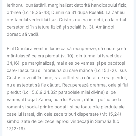
Ierihonul bunăstării, marginalizat datorită handicapului fizic,
orbirea (Lc 18,35-43; Duminica 31 după Rusalii). La Zaheu
obstacolul vederii lui Isus Cristos nu era în ochi, ca la orbul
cerșetor, ci în statura fizică și socială (v. 3). Amândoi
doresc să vadă.
Fiul Omului a venit în lume ca să recupereze, să caute și să
mântuiască ce era pierdut (v. 10), din turma lui Israel (Iez
34,16), pe marginalizați, mai ales pe vameși și pe păcătoși
care-l ascultau și împreună cu care mânca (Lc 15,1-2). Isus
Cristos a venit în lume, s-a arătat și a căutat ce era pierdut,
nu a așteptat să fie căutat. Recuperează drahma, oaia și fiul
pierdut (Lc 15,6.9.24.32: parabolele milei divine) și pe
vameșul bogat Zaheu, fiu a lui Avram, rătăcit politic pe la
romani și social printre bogați, și pe toate oile pierdute ale
case lui Israel, din cele zece triburi dispersate (Mt 15,24)
simbolizate de cei zece leproși vindecați în Samaria (Lc
17,12-19).