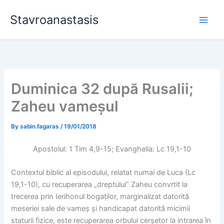
Skip
Stavroanastasis
to
content
Duminica 32 după Rusalii;
Zaheu vameșul
By
sabin.fagaras
/
19/01/2018
Apostolul: 1 Tim 4,9-15; Evanghelia: Lc 19,1-10
Contextul biblic al episodului, relatat numai de Luca (Lc
19,1-10), cu recuperarea „dreptului” Zaheu convrtit la
trecerea prin Ierihonul bogaților, marginalizat datorită
meseriei sale de vameș și handicapat datorită micimii
staturii fizice, este recuperarea orbului cerșetor la intrarea în