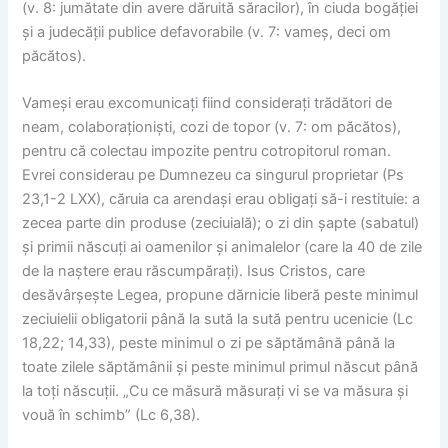
(v. 8: jumătate din avere dăruită săracilor), în ciuda bogăției
și a judecății publice defavorabile (v. 7: vameș, deci om
păcătos).
Vameși erau excomunicați fiind considerați trădători de
neam, colaboraționiști, cozi de topor (v. 7: om păcătos),
pentru că colectau impozite pentru cotropitorul roman.
Evrei considerau pe Dumnezeu ca singurul proprietar (Ps
23,1-2 LXX), căruia ca arendași erau obligați să-i restituie: a
zecea parte din produse (zeciuială); o zi din șapte (sabatul)
și primii născuți ai oamenilor și animalelor (care la 40 de zile
de la naștere erau răscumpărați). Isus Cristos, care
desăvârșește Legea, propune dărnicie liberă peste minimul
zeciuielii obligatorii până la sută la sută pentru ucenicie (Lc
18,22; 14,33), peste minimul o zi pe săptămână până la
toate zilele săptămânii și peste minimul primul născut până
la toți născuții. „Cu ce măsură măsurați vi se va măsura și
vouă în schimb” (Lc 6,38).