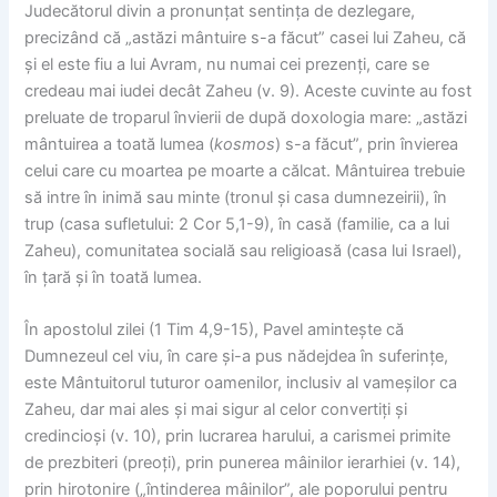
Judecătorul divin a pronunțat sentința de dezlegare,
precizând că „astăzi mântuire s-a făcut” casei lui Zaheu, că
și el este fiu a lui Avram, nu numai cei prezenți, care se
credeau mai iudei decât Zaheu (v. 9). Aceste cuvinte au fost
preluate de troparul învierii de după doxologia mare: „astăzi
mântuirea a toată lumea (
kosmos
) s-a făcut”, prin învierea
celui care cu moartea pe moarte a călcat. Mântuirea trebuie
să intre în inimă sau minte (tronul și casa dumnezeirii), în
trup (casa sufletului: 2 Cor 5,1-9), în casă (familie, ca a lui
Zaheu), comunitatea socială sau religioasă (casa lui Israel),
în țară și în toată lumea.
În apostolul zilei (1 Tim 4,9-15), Pavel amintește că
Dumnezeul cel viu, în care și-a pus nădejdea în suferințe,
este Mântuitorul tuturor oamenilor, inclusiv al vameșilor ca
Zaheu, dar mai ales și mai sigur al celor convertiți și
credincioși (v. 10), prin lucrarea harului, a carismei primite
de prezbiteri (preoți), prin punerea mâinilor ierarhiei (v. 14),
prin hirotonire („întinderea mâinilor”, ale poporului pentru