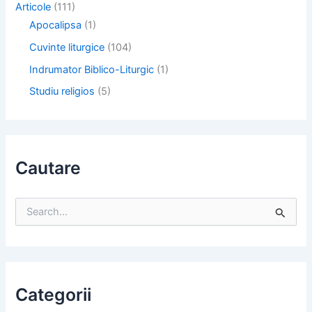
Articole
(111)
Apocalipsa
(1)
Cuvinte liturgice
(104)
Indrumator Biblico-Liturgic
(1)
Studiu religios
(5)
Cautare
S
e
a
r
c
h
f
Categorii
o