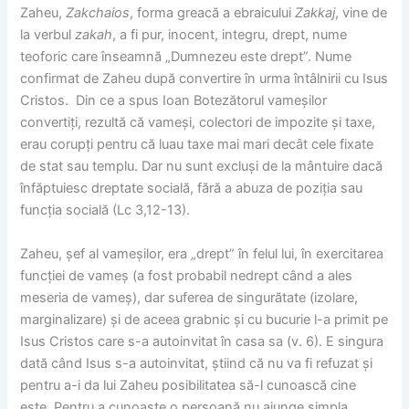
Zaheu,
Zakchaios
, forma greacă a ebraicului
Zakkaj
, vine de
la verbul
zakah
, a fi pur, inocent, integru, drept, nume
teoforic care înseamnă „Dumnezeu este drept”. Nume
confirmat de Zaheu după convertire în urma întâlnirii cu Isus
Cristos. Din ce a spus Ioan Botezătorul vameșilor
convertiți, rezultă că vameși, colectori de impozite și taxe,
erau corupți pentru că luau taxe mai mari decât cele fixate
de stat sau templu. Dar nu sunt excluși de la mântuire dacă
înfăptuiesc dreptate socială, fără a abuza de poziția sau
funcția socială (Lc 3,12-13).
Zaheu, șef al vameșilor, era „drept” în felul lui, în exercitarea
funcției de vameș (a fost probabil nedrept când a ales
meseria de vameș), dar suferea de singurătate (izolare,
marginalizare) și de aceea grabnic și cu bucurie l-a primit pe
Isus Cristos care s-a autoinvitat în casa sa (v. 6). E singura
dată când Isus s-a autoinvitat, știind că nu va fi refuzat și
pentru a-i da lui Zaheu posibilitatea să-l cunoască cine
este. Pentru a cunoaște o persoană nu ajunge simpla