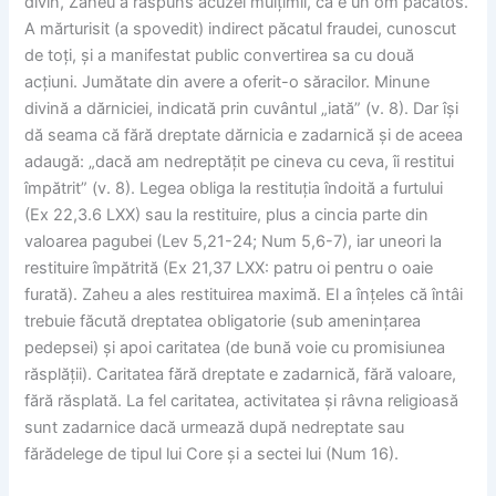
divin, Zaheu a răspuns acuzei mulțimii, că e un om păcătos.
A mărturisit (a spovedit) indirect păcatul fraudei, cunoscut
de toți, și a manifestat public convertirea sa cu două
acțiuni. Jumătate din avere a oferit-o săracilor. Minune
divină a dărniciei, indicată prin cuvântul „iată” (v. 8). Dar își
dă seama că fără dreptate dărnicia e zadarnică și de aceea
adaugă: „dacă am nedreptățit pe cineva cu ceva, îi restitui
împătrit” (v. 8). Legea obliga la restituția îndoită a furtului
(Ex 22,3.6 LXX) sau la restituire, plus a cincia parte din
valoarea pagubei (Lev 5,21-24; Num 5,6-7), iar uneori la
restituire împătrită (Ex 21,37 LXX: patru oi pentru o oaie
furată). Zaheu a ales restituirea maximă. El a înțeles că întâi
trebuie făcută dreptatea obligatorie (sub amenințarea
pedepsei) și apoi caritatea (de bună voie cu promisiunea
răsplății). Caritatea fără dreptate e zadarnică, fără valoare,
fără răsplată. La fel caritatea, activitatea și râvna religioasă
sunt zadarnice dacă urmează după nedreptate sau
fărădelege de tipul lui Core și a sectei lui (Num 16).