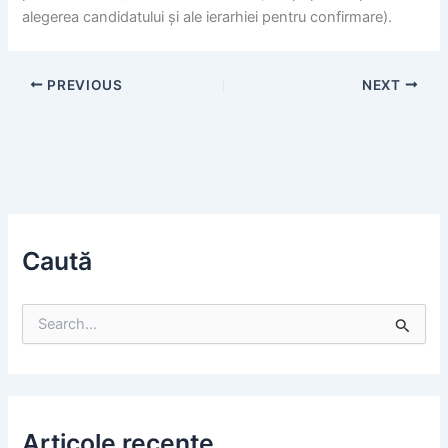
alegerea candidatului și ale ierarhiei pentru confirmare).
PREVIOUS
NEXT
Caută
S
e
a
r
c
h
f
Articole recente