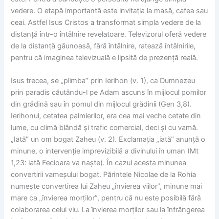
vedere. O etapă importantă este invitația la masă, cafea sau
ceai. Astfel Isus Cristos a transformat simpla vedere de la
distanță într-o întâlnire revelatoare. Televizorul oferă vedere
de la distanță găunoasă, fără întâlnire, ratează întâlnirile,
pentru că imaginea televizuală e lipsită de prezență reală.
Isus trecea, se „plimba” prin Ierihon (v. 1), ca Dumnezeu
prin paradis căutându-l pe Adam ascuns în mijlocul pomilor
din grădină sau în pomul din mijlocul grădinii (Gen 3,8).
Ierihonul, cetatea palmierilor, era cea mai veche cetate din
lume, cu climă blândă și trafic comercial, deci și cu vamă.
„Iată” un om bogat Zaheu (v. 2). Exclamația „iată” anunță o
minune, o intervenție imprevizibilă a divinului în uman (Mt
1,23: iată Fecioara va naște). În cazul acesta minunea
convertirii vameșului bogat. Părintele Nicolae de la Rohia
numește convertirea lui Zaheu „învierea viilor”, minune mai
mare ca „învierea morților”, pentru că nu este posibilă fără
colaborarea celui viu. La învierea morților sau la înfrângerea