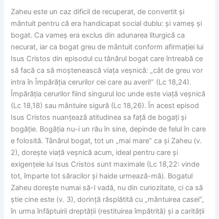
Zaheu este un caz dificil de recuperat, de convertit și
mântuit pentru că era handicapat social dublu: și vameș și
bogat. Ca vameș era exclus din adunarea liturgică ca
necurat, iar ca bogat greu de mântuit conform afirmației lui
Isus Cristos din episodul cu tânărul bogat care întreabă ce
să facă ca să moștenească viața veșnică: „cât de greu vor
intra în Împărăția cerurilor cei care au averi!” (Lc 18,24).
Împărăția cerurilor fiind singurul loc unde este viață veșnică
(Lc 18,18) sau mântuire sigură (Lc 18,26). În acest episod
Isus Cristos nuanțează atitudinea sa față de bogați și
bogăție. Bogăția nu-i un rău în sine, depinde de felul în care
e folosită. Tânărul bogat, tot un „mai mare” ca și Zaheu (v.
2), dorește viață veșnică acum, ideal pentru care și
exigențele lui Isus Cristos sunt maximale (Lc 18,22: vinde
tot, împarte tot săracilor și haide urmează-mă). Bogatul
Zaheu dorește numai să-l vadă, nu din curiozitate, ci ca să
știe cine este (v. 3), dorință răsplătită cu „mântuirea casei”,
în urma înfăptuirii dreptății (restituirea împătrită) și a carității