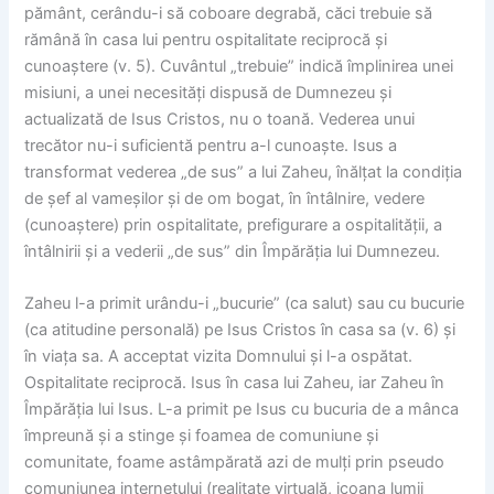
pământ, cerându-i să coboare degrabă, căci trebuie să
rămână în casa lui pentru ospitalitate reciprocă și
cunoaștere (v. 5). Cuvântul „trebuie” indică împlinirea unei
misiuni, a unei necesități dispusă de Dumnezeu și
actualizată de Isus Cristos, nu o toană. Vederea unui
trecător nu-i suficientă pentru a-l cunoaște. Isus a
transformat vederea „de sus” a lui Zaheu, înălțat la condiția
de șef al vameșilor și de om bogat, în întâlnire, vedere
(cunoaștere) prin ospitalitate, prefigurare a ospitalității, a
întâlnirii și a vederii „de sus” din Împărăția lui Dumnezeu.
Zaheu l-a primit urându-i „bucurie” (ca salut) sau cu bucurie
(ca atitudine personală) pe Isus Cristos în casa sa (v. 6) și
în viața sa. A acceptat vizita Domnului și l-a ospătat.
Ospitalitate reciprocă. Isus în casa lui Zaheu, iar Zaheu în
Împărăția lui Isus. L-a primit pe Isus cu bucuria de a mânca
împreună și a stinge și foamea de comuniune și
comunitate, foame astâmpărată azi de mulți prin pseudo
comuniunea internetului (realitate virtuală, icoana lumii