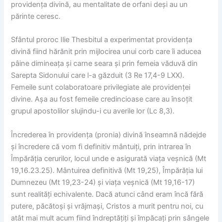
providența divină, au mentalitate de orfani deși au un
părinte ceresc.
Sfântul proroc Ilie Thesbitul a experimentat providența
divină fiind hărănit prin mijlocirea unui corb care îi aducea
pâine dimineața și carne seara și prin femeia văduvă din
Sarepta Sidonului care l-a găzduit (3 Re 17,4-9 LXX).
Femeile sunt colaboratoare privilegiate ale providenței
divine. Așa au fost femeile credincioase care au însoțit
grupul apostolilor slujindu-i cu averile lor (Lc 8,3).
Încrederea în providența (pronia) divină înseamnă nădejde
și încredere că vom fi definitiv mântuiți, prin intrarea în
Împărăția cerurilor, locul unde e asigurată viața veșnică (Mt
19,16.23.25). Mântuirea definitivă (Mt 19,25), Împărăția lui
Dumnezeu (Mt 19,23-24) și viața veșnică (Mt 19,16-17)
sunt realități echivalente. Dacă atunci când eram încă fără
putere, păcătoși și vrăjmași, Cristos a murit pentru noi, cu
atât mai mult acum fiind îndreptățiți și împăcați prin sângele