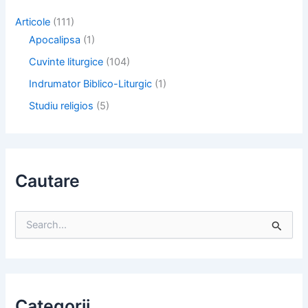
Articole
(111)
Apocalipsa
(1)
Cuvinte liturgice
(104)
Indrumator Biblico-Liturgic
(1)
Studiu religios
(5)
Cautare
S
e
a
r
c
h
f
Categorii