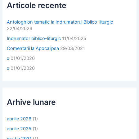
f
Articole recente
o
r
:
Antologhion tematic la Indrumatorul Biblico-liturgic
22/04/2026
Indrumator biblico-liturgic
11/04/2025
Comentarii la Apocalipsa
29/03/2021
x
01/01/2020
x
01/01/2020
Arhive lunare
aprilie 2026
(1)
aprilie 2025
(1)
martie 2021
(1)