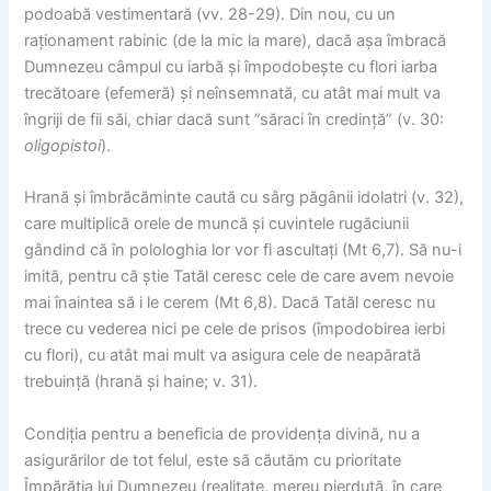
podoabă vestimentară (vv. 28-29). Din nou, cu un
raționament rabinic (de la mic la mare), dacă așa îmbracă
Dumnezeu câmpul cu iarbă și împodobește cu flori iarba
trecătoare (efemeră) și neînsemnată, cu atât mai mult va
îngriji de fii săi, chiar dacă sunt ”săraci în credință” (v. 30:
oligopistoi
).
Hrană și îmbrăcăminte caută cu sârg păgânii idolatri (v. 32),
care multiplică orele de muncă și cuvintele rugăciunii
gândind că în polologhia lor vor fi ascultați (Mt 6,7). Să nu-i
imită, pentru că știe Tatăl ceresc cele de care avem nevoie
mai înaintea să i le cerem (Mt 6,8). Dacă Tatăl ceresc nu
trece cu vederea nici pe cele de prisos (împodobirea ierbi
cu flori), cu atât mai mult va asigura cele de neapărată
trebuință (hrană și haine; v. 31).
Condiția pentru a beneficia de providența divină, nu a
asigurărilor de tot felul, este să căutăm cu prioritate
Împărăția lui Dumnezeu (realitate, mereu pierdută, în care