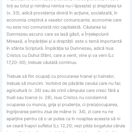
toți au totul și nimănui nimica nu-i lipsește) și dreptatea lui
(v. 33), adică providența divină în acțiune, socializată, în
economia creștină a vaselor comunicante, economie care
nu este nici comunistă nici capitalistă. Căutarea lui
Dumnezeu ascuns care se lasă găsit, a Înțelepciunii
Mireasă, a Împărăției și a dreptății este o temă importantă
în sfânta Scriptură. Împărăția lui Dumnezeu, adică Isus
Cristos cu Duhul Sfânt, care a venit, vine și va veni (Lc
17,20-30), trebuie căutată continuu.
Trebuie să fim ocupați cu procurarea hranei și hainelor,
trebuie să muncim. Vorbind de păsările cerului care nu fac
agricultură (v. 26) sau de crinii câmpului care cresc fără a
trudi sau toarce (v. 28), Isus Cristos nu condamnă
ocuparea cu munca, grija și prudența, ci pre(a)ocuparea,
îngrijorarea pentru ziua de mâine (v. 34), zi care nu ne
aparține pentru că s-ar putea ca în noaptea aceasta să ni
se ceară înapoi sufletul (Lc 12,20; vezi pilda bogatului căruia