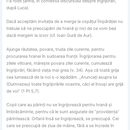
i-a rodit țarina, în contextul discursului despre îngrijorări,
după Luca).
Dacă acceptăm invitația de a merge la ospățul Împărăției nu
trebuie să ne preocupăm de hrană și nici de ce vom bea
dacă mergem la izvor (cf. Ioan Gură de Aur).
Ajunge răutatea, povara, truda zile curente, pentru
procurarea hranei în sudoarea frunții. Îngrijorarea pentru
zilele viitoare, mărește povara zilei curente, cumulează
îngrijorări, făcând viața mai grea (v. 34). Așa că toată grija
cea lumească de la noi s-o lepădăm. „Aruncați asupra lui
(Dumnezeu) toate îngrijorările voastre, căci el însuși are grijă
de voi” (1 Pt 5,7).
Copii care au părinți nu se îngrijorează pentru hrană și
îmbrăcăminte, pentru că le sunt asigurate de ”providența”
părintească. Orfanii însă se îngrijorează, se preocupă. Cei
care se preocupă de ziua de mâine, fără a se încrede în