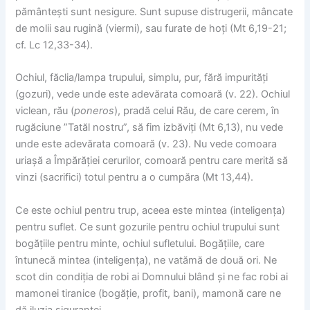
pământești sunt nesigure. Sunt supuse distrugerii, mâncate
de molii sau rugină (viermi), sau furate de hoți (Mt 6,19-21;
cf. Lc 12,33-34).
Ochiul, făclia/lampa trupului, simplu, pur, fără impurități
(gozuri), vede unde este adevărata comoară (v. 22). Ochiul
viclean, rău (
poneros
), pradă celui Rău, de care cerem, în
rugăciune ”Tatăl nostru”, să fim izbăviți (Mt 6,13), nu vede
unde este adevărata comoară (v. 23). Nu vede comoara
uriașă a Împărăției cerurilor, comoară pentru care merită să
vinzi (sacrifici) totul pentru a o cumpăra (Mt 13,44).
Ce este ochiul pentru trup, aceea este mintea (inteligența)
pentru suflet. Ce sunt gozurile pentru ochiul trupului sunt
bogățiile pentru minte, ochiul sufletului. Bogățiile, care
întunecă mintea (inteligența), ne vatămă de două ori. Ne
scot din condiția de robi ai Domnului blând și ne fac robi ai
mamonei tiranice (bogăție, profit, bani), mamonă care ne
dă iluzia siguranței.