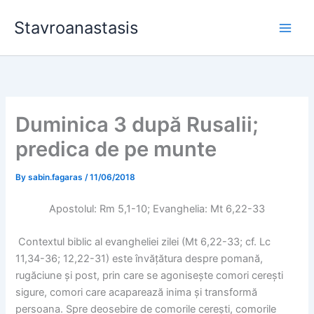
Skip
Stavroanastasis
to
content
Duminica 3 după Rusalii;
predica de pe munte
By
sabin.fagaras
/
11/06/2018
Apostolul: Rm 5,1-10; Evanghelia: Mt 6,22-33
Contextul biblic al evangheliei zilei (Mt 6,22-33; cf. Lc
11,34-36; 12,22-31) este învățătura despre pomană,
rugăciune și post, prin care se agonisește comori cerești
sigure, comori care acaparează inima și transformă
persoana. Spre deosebire de comorile cerești, comorile