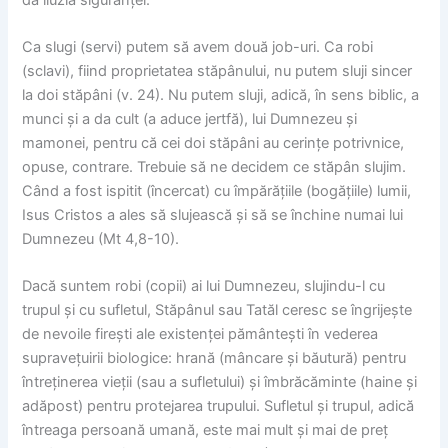
Ca slugi (servi) putem să avem două job-uri. Ca robi
(sclavi), fiind proprietatea stăpânului, nu putem sluji sincer
la doi stăpâni (v. 24). Nu putem sluji, adică, în sens biblic, a
munci și a da cult (a aduce jertfă), lui Dumnezeu și
mamonei, pentru că cei doi stăpâni au cerințe potrivnice,
opuse, contrare. Trebuie să ne decidem ce stăpân slujim.
Când a fost ispitit (încercat) cu împărățiile (bogățiile) lumii,
Isus Cristos a ales să slujească și să se închine numai lui
Dumnezeu (Mt 4,8-10).
Dacă suntem robi (copii) ai lui Dumnezeu, slujindu-l cu
trupul și cu sufletul, Stăpânul sau Tatăl ceresc se îngrijește
de nevoile firești ale existenței pământești în vederea
supravețuirii biologice: hrană (mâncare și băutură) pentru
întreținerea vieții (sau a sufletului) și îmbrăcăminte (haine și
adăpost) pentru protejarea trupului. Sufletul și trupul, adică
întreaga persoană umană, este mai mult și mai de preț