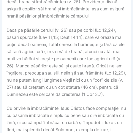
decât hrana și îmbrăcămintea (v. 25). Providența divină
asigură copiilor săi hrană și îmbrăcăminte, așa cum asigură
hrană păsărilor și îmbrăcăminte câmpului.
Dacă pe păsările cerului (v. 26) sau pe corbi (Lc 12,24),
păsări spurcate (Lev 11,15; Deut 14,14), care valorează mai
puțin decât oamenii, Tatăl ceresc le hărănește și fără ca ele
să facă agricultură și rezervă de hrană, atunci cu atât mai
mult va hărăni și crește pe oamenii care fac agricultură (v.
26). Munca păsărilor este să-și caute hrană. Oricât ne-am
îngrijora, preocupa sau sili, neliniști sau frământa (Lc 12,29),
nu ne putem lungi lungimea vieții nici cu un ”cot” de zile (v.
27) sau să creștem cu un cot statura (46 cm), pentru că
Dumnezeu este cel care dă creșterea (1 Cor 3,7).
Cu privire la îmbrăcăminte, Isus Cristos face comparație, nu
cu păsările îmbrăcate simplu cu pene sau oile îmbrăcate cu
lână, ci cu câmpul îmbrăcat cu iarbă și împodobit luxos cu
flori, mai splendid decât Solomon, exemplu de lux și