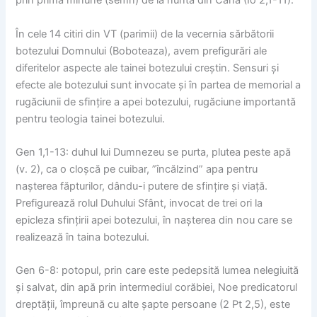
prin prima minune (semn) de la nunta din Cana (Io 2,1-11).
În cele 14 citiri din VT (parimii) de la vecernia sărbătorii
botezului Domnului (Boboteaza), avem prefigurări ale
diferitelor aspecte ale tainei botezului creștin. Sensuri și
efecte ale botezului sunt invocate și în partea de memorial a
rugăciunii de sfințire a apei botezului, rugăciune importantă
pentru teologia tainei botezului.
Gen 1,1-13: duhul lui Dumnezeu se purta, plutea peste apă
(v. 2), ca o cloșcă pe cuibar, ”încălzind” apa pentru
nașterea făpturilor, dându-i putere de sfințire și viață.
Prefigurează rolul Duhului Sfânt, invocat de trei ori la
epicleza sfințirii apei botezului, în nașterea din nou care se
realizează în taina botezului.
Gen 6-8: potopul, prin care este pedepsită lumea nelegiuită
și salvat, din apă prin intermediul corăbiei, Noe predicatorul
dreptății, împreună cu alte șapte persoane (2 Pt 2,5), este