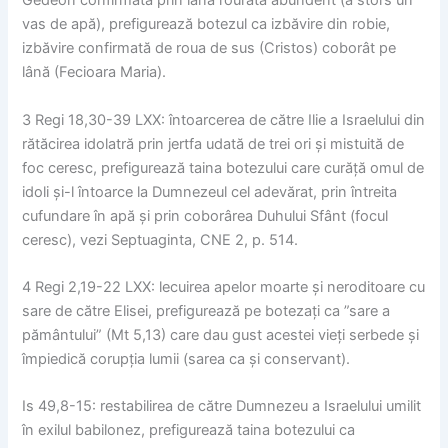
Gedeon confirmată prin lâna rourată abundent (a stors un
vas de apă), prefigurează botezul ca izbăvire din robie,
izbăvire confirmată de roua de sus (Cristos) coborât pe
lână (Fecioara Maria).
3 Regi 18,30-39 LXX: întoarcerea de către Ilie a Israelului din
rătăcirea idolatră prin jertfa udată de trei ori și mistuită de
foc ceresc, prefigurează taina botezului care curăță omul de
idoli și-l întoarce la Dumnezeul cel adevărat, prin întreita
cufundare în apă și prin coborârea Duhului Sfânt (focul
ceresc), vezi Septuaginta, CNE 2, p. 514.
4 Regi 2,19-22 LXX: lecuirea apelor moarte și neroditoare cu
sare de către Elisei, prefigurează pe botezați ca ”sare a
pământului” (Mt 5,13) care dau gust acestei vieți serbede și
împiedică corupția lumii (sarea ca și conservant).
Is 49,8-15: restabilirea de către Dumnezeu a Israelului umilit
în exilul babilonez, prefigurează taina botezului ca