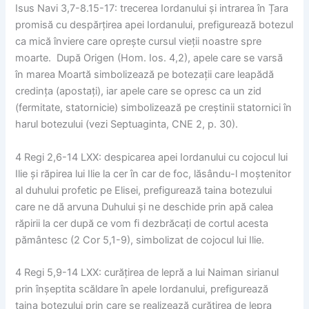
Isus Navi 3,7-8.15-17: trecerea Iordanului și intrarea în Țara
promisă cu despărțirea apei Iordanului, prefigurează botezul
ca mică înviere care oprește cursul vieții noastre spre
moarte. După Origen (Hom. Ios. 4,2), apele care se varsă
în marea Moartă simbolizează pe botezații care leapădă
credința (apostați), iar apele care se opresc ca un zid
(fermitate, statornicie) simbolizează pe creștinii statornici în
harul botezului (vezi Septuaginta, CNE 2, p. 30).
4 Regi 2,6-14 LXX: despicarea apei Iordanului cu cojocul lui
Ilie și răpirea lui Ilie la cer în car de foc, lăsându-l moștenitor
al duhului profetic pe Elisei, prefigurează taina botezului
care ne dă arvuna Duhului și ne deschide prin apă calea
răpirii la cer după ce vom fi dezbrăcați de cortul acesta
pământesc (2 Cor 5,1-9), simbolizat de cojocul lui Ilie.
4 Regi 5,9-14 LXX: curățirea de lepră a lui Naiman sirianul
prin înșeptita scăldare în apele Iordanului, prefigurează
taina botezului prin care se realizează curățirea de lepra