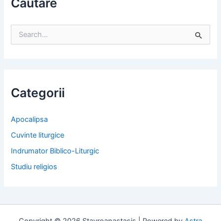
Cautare
S
e
a
r
c
h
f
Categorii
o
r
:
Apocalipsa
Cuvinte liturgice
Indrumator Biblico-Liturgic
Studiu religios