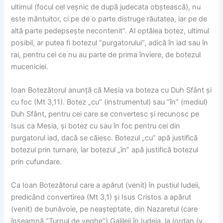
ultimul (focul cel veșnic de după judecata obștească), nu
este mântuitor, ci pe de o parte distruge răutatea, iar pe de
altă parte pedepsește necontenit”. Al optălea botez, ultimul
posibil, ar putea fi botezul ”purgatorului”, adică în iad sau în
rai, pentru cei ce nu au parte de prima înviere, de botezul
muceniciei.
Ioan Botezătorul anunță că Mesia va boteza cu Duh Sfânt și
cu foc (Mt 3,11). Botez „cu” (instrumentul) sau ”în” (mediul)
Duh Sfânt, pentru cei care se convertesc și recunosc pe
Isus ca Mesia, și botez cu sau în foc pentru cei din
purgatorul iad, dacă se căiesc. Botezul „cu” apă justifică
botezul prin turnare, iar botezul „în” apă justifică botezul
prin cufundare.
Ca Ioan Botezătorul care a apărut (venit) în pustiul Iudeii,
predicând convertirea (Mt 3,1) și Isus Cristos a apărut
(venit) de bunăvoie, pe neașteptate, din Nazaretul (care
înseamnă ”Turnul de veghe”) Galileii în Iudeia, la Iordan (v.