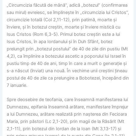
„Circumcizia făcută de mână”, adică „botezul” (confirmarea
sau mirul) evreiesc, se împlinește în „circumcizia lui Cristos”,
circumcizie totală (Col 2,11-12), prin patimă, moarte și
înviere, și în botezul creștin, moarte și înviere mistică cu
Isus Cristos (Rom 6,3-5). Primul botez creștin este a lui
Isus Cristos, în apa Iordanului și în Duh Sfânt, botez
prelungit prin „botezul postului” de 40 de zile din pustiu (Mt
4,2), ca împlinire a botezului ascetic a poporului lui Israel în
pustiu timp de 40 de ani, timp în care a murit o generație și
s-a născut (înviat) una nouă. În vechime unii creștini țineau
postul de 40 de zile ca prelungire a Bobotezei, începând din
7 ianuarie.
Spre deosebire de teofania, care înseamnă manifestarea lui
Dumnezeu, epifania înseamnă arătare, manifestare împrejur
a lui Dumnezeu, arătare realizată prin nașterea din Fecioara
Maria, prin păstori (Lc 2,1-20), prin magii de la Răsărit (Mt
2,1-11), prin botezul din Iordan de la Ioan (Mt 3,13-17) și