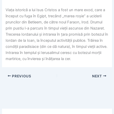
Viața istorică a lui Isus Cristos a fost un mare exod, care a
început cu fuga în Egipt, trecând „marea roșie” a uciderii
pruncilor din Betleem, de către noul Faraon, Irod. Drumul
prin pustiu l-a parcurs în timpul vieții ascunse din Nazaret.
Trecerea Iordanului și intrarea în țara promisă prin botezul în
Iordan de la Ioan, la începutul activității publice. Trăirea în
condiții paradisiace (din ce dă natura), în timpul vieții active.
Intrarea în templul și Ierusalimul ceresc cu botezul morții
martirice, cu învierea și înălțarea la cer.
PREVIOUS
NEXT