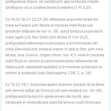
prefigurarea (
týpos
-ul) salvării prin apa botezului creștin
(
antitypos
-ul) și corabia bisericii creștine (1 Pt 3,21).
Ex 14,15-18.21-23.27-29: eliberarea poporului Israel din
robia lui Faraon prin Moise la trecerea mării Roșii sub
protecția stâlpului de nor (v. 19), adică botezul poporului în
mare (apă) și în Nor (Duh) prin Moise (1 Cor 10,2),
prefigurează eliberarea noului popor a lui Dumnezeu din
robia Diavolului prin botezul creștin în apă și Duh, prin noul
Moise, Isus Cristos. Origen (
Hom. Ios
. 4,1) vede în trecerea
mării Roșii un simbol al catechumenatului (eliberarea de
Satana prin repetatele lepădări) și în trecerea Iordanului un
simbol la botezului (vezi Septuaginta, CNE 2, p. 28).
Ex 15,22-16,1: îndulcirea apelor bolnave (amare) de la Mera
prin lemnul arătat de Domnul cel care vindecă (vv. 25-26),
prefigurează botezul în apele amare ale morții, ape
vindecate și vindecătoare datorită lemnul crucii Domnului.