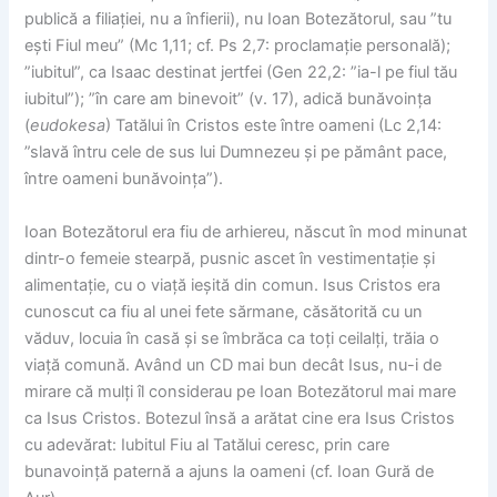
publică a filiației, nu a înfierii), nu Ioan Botezătorul, sau ”tu
ești Fiul meu” (Mc 1,11; cf. Ps 2,7: proclamație personală);
”iubitul”, ca Isaac destinat jertfei (Gen 22,2: ”ia-l pe fiul tău
iubitul”); ”în care am binevoit” (v. 17), adică bunăvoința
(
eudokesa
) Tatălui în Cristos este între oameni (Lc 2,14:
”slavă întru cele de sus lui Dumnezeu și pe pământ pace,
între oameni bunăvoința”).
Ioan Botezătorul era fiu de arhiereu, născut în mod minunat
dintr-o femeie stearpă, pusnic ascet în vestimentație și
alimentație, cu o viață ieșită din comun. Isus Cristos era
cunoscut ca fiu al unei fete sărmane, căsătorită cu un
văduv, locuia în casă și se îmbrăca ca toți ceilalți, trăia o
viață comună. Având un CD mai bun decât Isus, nu-i de
mirare că mulți îl considerau pe Ioan Botezătorul mai mare
ca Isus Cristos. Botezul însă a arătat cine era Isus Cristos
cu adevărat: Iubitul Fiu al Tatălui ceresc, prin care
bunavoință paternă a ajuns la oameni (cf. Ioan Gură de