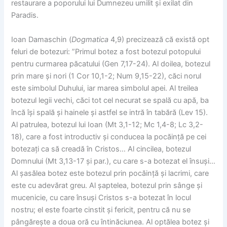
restaurare a poporului lui Dumnezeu umilit și exilat din
Paradis.
Ioan Damaschin (
Dogmatica
4,9) precizează că există opt
feluri de botezuri: ”Primul botez a fost botezul potopului
pentru curmarea păcatului (Gen 7,17-24). Al doilea, botezul
prin mare și nori (1 Cor 10,1-2; Num 9,15-22), căci norul
este simbolul Duhului, iar marea simbolul apei. Al treilea
botezul legii vechi, căci tot cel necurat se spală cu apă, ba
încă își spală și hainele și astfel se intră în tabără (Lev 15).
Al patrulea, botezul lui Ioan (Mt 3,1-12; Mc 1,4-8; Lc 3,2-
18), care a fost introductiv și conducea la pocăință pe cei
botezați ca să creadă în Cristos… Al cincilea, botezul
Domnului (Mt 3,13-17 și par.), cu care s-a botezat el însuși…
Al șasălea botez este botezul prin pocăință și lacrimi, care
este cu adevărat greu. Al șaptelea, botezul prin sânge și
mucenicie, cu care însuși Cristos s-a botezat în locul
nostru; el este foarte cinstit și fericit, pentru că nu se
pângărește a doua oră cu întinăciunea. Al optălea botez și