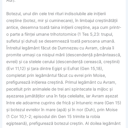
Aur).
Botezul, unul din cele trei rituri indisolubile ale inițierii
creștine (botez, mir și cuminecare), în limbajul creștinătății
antice, desemna toată taina inițierii creștine, așa cum printr-
o parte a ființei umane trihototomice (1 Tes 5,23: trupul,
sufletul și duhul) se desemnează toată persoana umană.
Întreitul legământ făcut de Dumnezeu cu Avram, căruia îi
promite urmași ca nisipul mării (descendență pământească,
evreii) și ca stelele cerului (descendență cerească, creștinii)
(Evr 11,12) și țara dintre Egipt și Eufrat (Gen 15,18),
completat prin legământul făcut cu evrei prin Moise,
prefigurează inițierea creștină. Primul legământ cu Avram,
pecetluit prin animalele de trei ani spintecate la mijloc și
așezarea jumătăților una în fața celeilalte, iar Avram așezat
între ele adoarme cuprins de frică și întuneric mare (Gen 15)
și botezul evreilor în mare (apă) și în nor (Duh), prin Moise
(1 Cor 10,1-2; episodul din Gen 15 trimite la robia
egipteană), prefigurează botezul creștin. Al doilea legământ