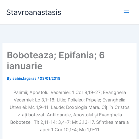
Skip
Stavroanastasis
to
content
Boboteaza; Epifania; 6
ianuarie
By
sabin.fagaras
/
03/01/2018
Parimii; Apostolul Vecerniei: 1 Cor 9,19-27; Evanghelia
Vecerniei: Lc 3,1-18; Litie; Polieleu; Pripele; Evanghelia
Utreniei: Mc 1,9-11; Laude; Doxologia Mare. Cîți în Cristos
v-ați botezat; Antifoanele, Apostolul și Evanghelia
Bobotezei: Tit 2,11-14; 3,4-7; Mt 3,13-17. Sfințirea mare a
apei: 1 Cor 10,1-4; Mc 1,9-11