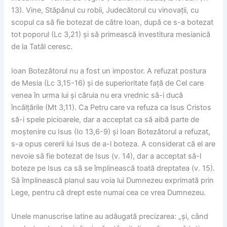
13). Vine, Stăpânul cu robii, Judecătorul cu vinovații, cu
scopul ca să fie botezat de către Ioan, după ce s-a botezat
tot poporul (Lc 3,21) și să primească investitura mesianică
de la Tatăl ceresc.
Ioan Botezătorul nu a fost un impostor. A refuzat postura
de Mesia (Lc 3,15-16) și de superioritate față de Cel care
venea în urma lui și căruia nu era vrednic să-i ducă
încălțările (Mt 3,11). Ca Petru care va refuza ca Isus Cristos
să-i spele picioarele, dar a acceptat ca să aibă parte de
moștenire cu Isus (Io 13,6-9) și Ioan Botezătorul a refuzat,
s-a opus cererii lui Isus de a-l boteza. A considerat că el are
nevoie să fie botezat de Isus (v. 14), dar a acceptat să-l
boteze pe Isus ca să se împlinească toată dreptatea (v. 15).
Să împlinească planul sau voia lui Dumnezeu exprimată prin
Lege, pentru că drept este numai cea ce vrea Dumnezeu.
Unele manuscrise latine au adăugată precizarea: „și, când