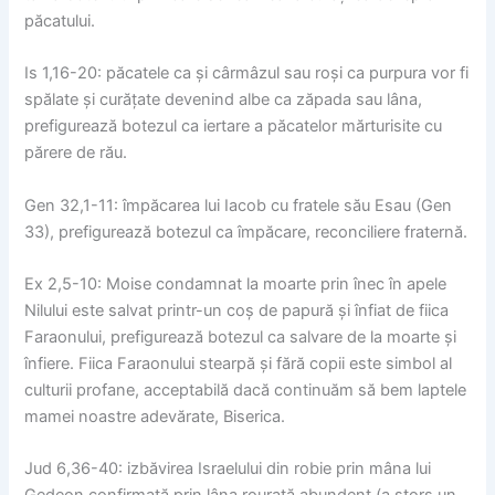
păcatului.
Is 1,16-20: păcatele ca și cârmâzul sau roși ca purpura vor fi
spălate și curățate devenind albe ca zăpada sau lâna,
prefigurează botezul ca iertare a păcatelor mărturisite cu
părere de rău.
Gen 32,1-11: împăcarea lui Iacob cu fratele său Esau (Gen
33), prefigurează botezul ca împăcare, reconciliere fraternă.
Ex 2,5-10: Moise condamnat la moarte prin înec în apele
Nilului este salvat printr-un coș de papură și înfiat de fiica
Faraonului, prefigurează botezul ca salvare de la moarte și
înfiere. Fiica Faraonului stearpă și fără copii este simbol al
culturii profane, acceptabilă dacă continuăm să bem laptele
mamei noastre adevărate, Biserica.
Jud 6,36-40: izbăvirea Israelului din robie prin mâna lui