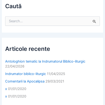
Caută
S
e
a
r
c
h
f
Articole recente
o
r
:
Antologhion tematic la Indrumatorul Biblico-liturgic
22/04/2026
Indrumator biblico-liturgic
11/04/2025
Comentarii la Apocalipsa
29/03/2021
x
01/01/2020
x
01/01/2020