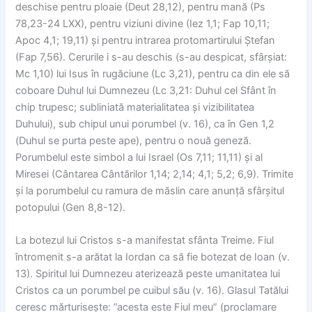
deschise pentru ploaie (Deut 28,12), pentru mană (Ps
78,23-24 LXX), pentru viziuni divine (Iez 1,1; Fap 10,11;
Apoc 4,1; 19,11) și pentru intrarea protomartirului Ștefan
(Fap 7,56). Cerurile i s-au deschis (s-au despicat, sfârșiat:
Mc 1,10) lui Isus în rugăciune (Lc 3,21), pentru ca din ele să
coboare Duhul lui Dumnezeu (Lc 3,21: Duhul cel Sfânt în
chip trupesc; subliniată materialitatea și vizibilitatea
Duhului), sub chipul unui porumbel (v. 16), ca în Gen 1,2
(Duhul se purta peste ape), pentru o nouă geneză.
Porumbelul este simbol a lui Israel (Os 7,11; 11,11) și al
Miresei (Cântarea Cântărilor 1,14; 2,14; 4,1; 5,2; 6,9). Trimite
și la porumbelul cu ramura de măslin care anunță sfârșitul
potopului (Gen 8,8-12).
La botezul lui Cristos s-a manifestat sfânta Treime. Fiul
întromenit s-a arătat la Iordan ca să fie botezat de Ioan (v.
13). Spiritul lui Dumnezeu aterizează peste umanitatea lui
Cristos ca un porumbel pe cuibul său (v. 16). Glasul Tatălui
ceresc mărturisește: ”acesta este Fiul meu” (proclamare