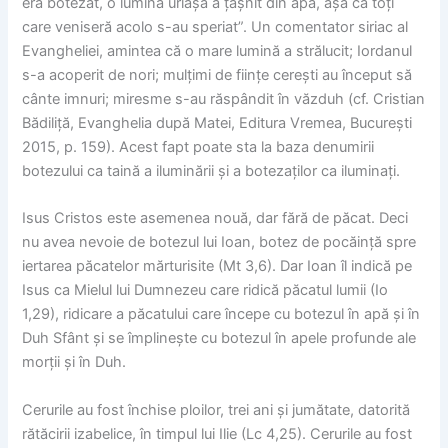
era botezat, o lumină uriașă a țâșnit din apă, așa că toți
care veniseră acolo s-au speriat”. Un comentator siriac al
Evangheliei, amintea că o mare lumină a strălucit; Iordanul
s-a acoperit de nori; mulțimi de ființe cerești au început să
cânte imnuri; miresme s-au răspândit în văzduh (cf. Cristian
Bădiliță, Evanghelia după Matei, Editura Vremea, București
2015, p. 159). Acest fapt poate sta la baza denumirii
botezului ca taină a iluminării și a botezaților ca iluminați.
Isus Cristos este asemenea nouă, dar fără de păcat. Deci
nu avea nevoie de botezul lui Ioan, botez de pocăință spre
iertarea păcatelor mărturisite (Mt 3,6). Dar Ioan îl indică pe
Isus ca Mielul lui Dumnezeu care ridică păcatul lumii (Io
1,29), ridicare a păcatului care începe cu botezul în apă și în
Duh Sfânt și se împlinește cu botezul în apele profunde ale
morții și în Duh.
Cerurile au fost închise ploilor, trei ani și jumătate, datorită
rătăcirii izabelice, în timpul lui Ilie (Lc 4,25). Cerurile au fost