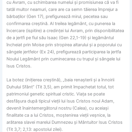
cu Avram, cu schimbarea numelui și promisiunea că va fi
tatăl multor neamuri, care are ca semn tăierea împrejur a
bărbaților (Gen 17), prefigurează mirul, pecetea sau
confirmarea creștină. Al treilea legământ, cu punerea la
încercare (ispitire) a credinței lui Avram, prin disponibilitatea
de a jertfi pe fiul său Isaac (Gen 22,1-19) și legământul
încheiat prin Moise prin stropirea altarului și a poporului cu
sângele jertfelor (Ex 24), prefigurează participarea la jertfa
Noului Legământ prin cuminecarea cu trupul și sângele lui
Isus Cristos.
La botez (inițierea creștină), „baia renașterii și a înnoirii
Duhului Sfânt” (Tit 3,5), am primit împachetat totul, tot
patrimoniul genetic spiritual cristic. Viața se poate
desfășura după tipicul vieții lui Isus Cristos noul Adam,
devenit înaintemergătorul nostru (Calea), cu aceiași
finalitate ca a lui Cristos, moștenirea vieții veșnice, la
arătarea slavei marelui Dumnezeu și Mântuitor Isus Cristos
(Tit 3,7; 2,13: apostolul zilei).