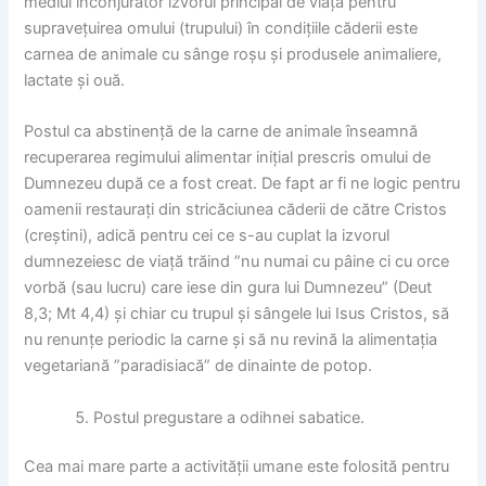
mediul înconjurător izvorul principal de viață pentru
supravețuirea omului (trupului) în condițiile căderii este
carnea de animale cu sânge roșu și produsele animaliere,
lactate și ouă.
Postul ca abstinență de la carne de animale înseamnă
recuperarea regimului alimentar inițial prescris omului de
Dumnezeu după ce a fost creat. De fapt ar fi ne logic pentru
oamenii restaurați din stricăciunea căderii de către Cristos
(creștini), adică pentru cei ce s-au cuplat la izvorul
dumnezeiesc de viață trăind ”nu numai cu pâine ci cu orce
vorbă (sau lucru) care iese din gura lui Dumnezeu” (Deut
8,3; Mt 4,4) și chiar cu trupul și sângele lui Isus Cristos, să
nu renunțe periodic la carne și să nu revină la alimentația
vegetariană ”paradisiacă” de dinainte de potop.
Postul pregustare a odihnei sabatice.
Cea mai mare parte a activității umane este folosită pentru