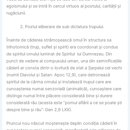
egoismului și se intră în cercul virtuos al postului, carității și
rugăciunii.
Postul eliberare de sub dictatura trupului.
Înainte de căderea strămoșească omul în structura sa
trihotomică (trup, suflet și spirit) era coordonat și condus
de spiritul omului luminat de Spiritul lui Dumnezeu. Din
punct de vedere al compusului uman, una din semnificațiile
căderii ar consta dintr-o lovitură de stat a Șarpelui cel vechi
(numit Diavolul și Satan: Apoc 12,9), care detronează
spiritul de la cârma omului și instalează trupul care are
cunoașterea numai senzorială (animalică), cunoaștere care
distinge numai între plăcere considerată bine și durere
considerată rău (acesta este ”pomul aflării a ce se poate ști
despre bine și rău”: Gen 2,9 LXX).
Pruncul nou născut moștenește deplin condiția căderii în