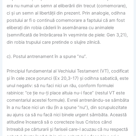
era nu numai un semn al eliberării din trecut (comemorare),
ci și un semn al libertății din prezent. Prin analogie, odihna
postului ar fi o continuă comemorare a faptului că am fost
eliberați din robia căderii în asemănarea cu animalele
(semnificată de îmbrăcarea în veșminte de piele: Gen 3,21),
din robia trupului care pretinde o slujire zilnică.
c). Postul antrenament în a spune ”nu”.
Principiul fundamental al Vechiului Testament (VT), codificat
și în cele zece porunci (Ex 20,3-17) și odihna sabatică, este
unul negativ: să nu faci nici un rău, conform formulei
rabinice: ”ce ție nu-ți place altuia nu-i face” (restul VT este
comentariul acestei formule). Evreii antrenându-se sâmbăta
în a nu face nici un rău (în a spune ”nu”), din scrupulozitate
au ajuns ca să nu facă nici binele urgent sâmbăta. Această
atitudine încearcă să o corecteze Isus Cristos când
întreabă pe cărturarii și fariseii care-l acuzau că nu respectă