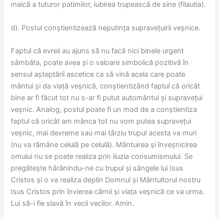
maică a tuturor patimilor, iubirea trupească de sine (filautia).
d). Postul conștientizează neputința supravețuirii veșnice.
Faptul că evreii au ajuns să nu facă nici binele urgent
sâmbăta, poate avea și o valoare simbolică pozitivă în
sensul așteptării ascetice ca să vină acela care poate
mântui și da viață veșnică, conștientizând faptul că oricât
bine ar fi făcut tot nu s-ar fi putut automântui și supravețui
veșnic. Analog, postul poate fi un mod de a conștientiza
faptul că oricât am mânca tot nu vom putea supravețui
veșnic, mai devreme sau mai târziu trupul acesta va muri
(nu va rămâne celulă pe celulă). Mântuirea și înveșnicirea
omului nu se poate realiza prin iluzia consumismului. Se
pregătește hărănindu-ne cu trupul și sângele lui Isus
Cristos și o va realiza deplin Domnul și Mântuitorul nostru
Isus Cristos prin învierea cărnii și viața veșnică ce va urma.
Lui să-i fie slavă în vecii vecilor. Amin.