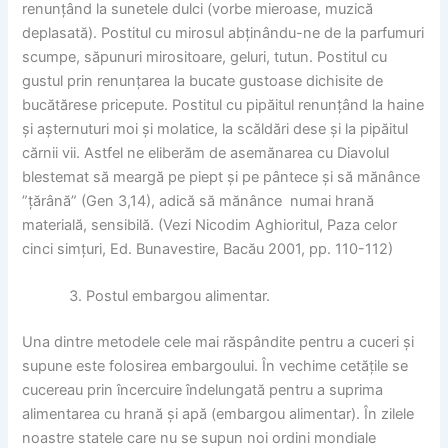
renunțând la sunetele dulci (vorbe mieroase, muzică
deplasată). Postitul cu mirosul abținându-ne de la parfumuri
scumpe, săpunuri mirositoare, geluri, tutun. Postitul cu
gustul prin renunțarea la bucate gustoase dichisite de
bucătărese pricepute. Postitul cu pipăitul renunțând la haine
și așternuturi moi și molatice, la scăldări dese și la pipăitul
cărnii vii. Astfel ne eliberăm de asemănarea cu Diavolul
blestemat să meargă pe piept și pe pântece și să mănânce
”țărână” (Gen 3,14), adică să mănânce numai hrană
materială, sensibilă. (Vezi Nicodim Aghioritul, Paza celor
cinci simțuri, Ed. Bunavestire, Bacău 2001, pp. 110-112)
Postul embargou alimentar.
Una dintre metodele cele mai răspândite pentru a cuceri și
supune este folosirea embargoului. În vechime cetățile se
cucereau prin încercuire îndelungată pentru a suprima
alimentarea cu hrană și apă (embargou alimentar). În zilele
noastre statele care nu se supun noi ordini mondiale