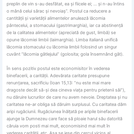
preplin de vin s-au desfătat, ea și fiicele ei; … și n-au întins
o mână celui sărac și nevoiaș”. Postul ca reducere a
cantității și varietății alimentelor anulează lăcomia
pântecelui, a stomacului (gastrimarghia), iar ca abstinență
de la calitatea alimentelor (apreciată de gust, limbă) se
opune lăcomiei limbii (laimarghia). Limba italiană unifică
lăcomia stomacului cu lăcomia limbii folosind un singur
cuvânt ”lăcomia gâtlejului” (golosita; gola însemnând gât).
În sens pozitiv postul este economisitor în vederea
binefacerii, a carității. Adevărata caritate presupune
renunțarea, sacrificiu (Ioan 15,13: ”nu este mai mare
dragoste decât să-și dea cineva viața pentru prietenii săi”),
nu dăruire lucrurilor de care nu avem nevoie. Dreptatea și nu
caritatea ne-ar obliga să dăruim surplusul. Cu caritatea dăm
aripi rugăciunii. Rugăciunea înălțată pe aripile binefacerii
ajunge la Dumnezeu care face să ploaie harul său datorită
căruia vom posti mai mult, economisind mai mult în
vederea carității, etc. Așa se iese din cercul vicios al