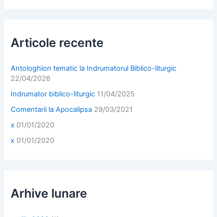
r
c
h
f
Articole recente
o
r
:
Antologhion tematic la Indrumatorul Biblico-liturgic
22/04/2026
Indrumator biblico-liturgic
11/04/2025
Comentarii la Apocalipsa
29/03/2021
x
01/01/2020
x
01/01/2020
Arhive lunare