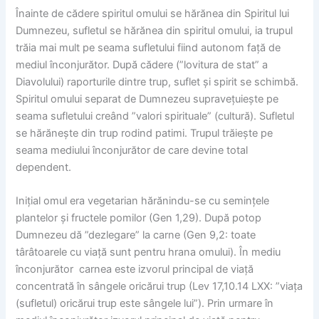
Înainte de cădere spiritul omului se hărănea din Spiritul lui
Dumnezeu, sufletul se hărănea din spiritul omului, ia trupul
trăia mai mult pe seama sufletului fiind autonom față de
mediul înconjurător. După cădere (”lovitura de stat” a
Diavolului) raporturile dintre trup, suflet și spirit se schimbă.
Spiritul omului separat de Dumnezeu supravețuiește pe
seama sufletului creând ”valori spirituale” (cultură). Sufletul
se hărănește din trup rodind patimi. Trupul trăiește pe
seama mediului înconjurător de care devine total
dependent.
Inițial omul era vegetarian hărănindu-se cu semințele
plantelor și fructele pomilor (Gen 1,29). După potop
Dumnezeu dă ”dezlegare” la carne (Gen 9,2: toate
târâtoarele cu viață sunt pentru hrana omului). În mediu
înconjurător carnea este izvorul principal de viață
concentrată în sângele oricărui trup (Lev 17,10.14 LXX: ”viața
(sufletul) oricărui trup este sângele lui”). Prin urmare în