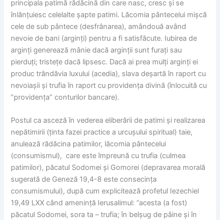
principala patimă rădăcină din care nasc, cresc și se
înlănțuiesc celelalte șapte patimi. Lăcomia pântecelui mișcă
cele de sub pântece (desfrânarea), amândouă având
nevoie de bani (arginți) pentru a fi satisfăcute. Iubirea de
arginți generează mânie dacă arginții sunt furați sau
pierduți; tristețe dacă lipsesc. Dacă ai prea mulți arginți ei
produc trândăvia luxului (acedia), slava deșartă în raport cu
nevoiașii și trufia în raport cu providența divină (înlocuită cu
”providența” conturilor bancare).
Postul ca asceză în vederea eliberării de patimi și realizarea
nepătimirii (ținta fazei practice a urcușului spiritual) taie,
anulează rădăcina patimilor, lăcomia pântecelui
(consumismul), care este împreună cu trufia (culmea
patimilor), păcatul Sodomei și Gomorei (depravarea morală
sugerată de Geneză 19,4-8 este consecința
consumismului), după cum explicitează profetul Iezechiel
19,49 LXX când amenință Ierusalimul: ”acesta (a fost)
păcatul Sodomei, sora ta – trufia; în belșug de pâine și în