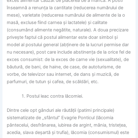
exces alimentar cauzat de plăcerea de a mânca. A posti
înseamnă a renunța la cantitate (reducerea numărului de
mese), varietate (reducerea numărului de alimente de la o
masă, excluse fiind carnea și lactatele) și calitate
(consumând alimente negătite, naturale). A doua precizare
privește faptul că postul alimentar este doar simbol și
model al postului general (abținere de la lucruri permise dar
nu necesare), post care include abstinența de la orice fel de
exces consumist: de la exces de carne vie (sexualitate), de
băutură, de bani, de haine, de case, de autoturisme, de
vorbe, de televizor sau internet, de dans și muzică, de
parfumuri, de tutun și cafea, de scăldări, etc.
Postul leac contra lăcomiei.
Dintre cele opt gânduri ale răutății (patimi principale)
sistematizate de „sfântul” Evagrie Ponticul (lăcomia
pântecelui, desfrânarea, iubirea de argint, mânia, tristețea,
acedia, slava deșartă și trufia), lăcomia (consumismul) este