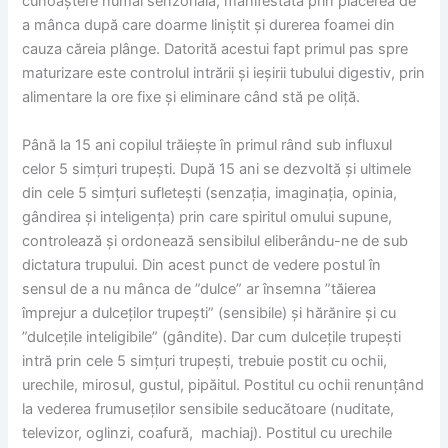
cunoaștere numai senzorială, manifestată prin plăcerea de
a mânca după care doarme liniștit și durerea foamei din
cauza căreia plânge. Datorită acestui fapt primul pas spre
maturizare este controlul intrării și ieșirii tubului digestiv, prin
alimentare la ore fixe și eliminare când stă pe oliță.
Până la 15 ani copilul trăiește în primul rând sub influxul
celor 5 simțuri trupești. După 15 ani se dezvoltă și ultimele
din cele 5 simțuri sufletești (senzația, imaginația, opinia,
gândirea și inteligența) prin care spiritul omului supune,
controlează și ordonează sensibilul eliberându-ne de sub
dictatura trupului. Din acest punct de vedere postul în
sensul de a nu mânca de ”dulce” ar însemna ”tăierea
împrejur a dulceților trupești” (sensibile) și hărănire și cu
”dulcețile inteligibile” (gândite). Dar cum dulcețile trupești
intră prin cele 5 simțuri trupești, trebuie postit cu ochii,
urechile, mirosul, gustul, pipăitul. Postitul cu ochii renunțând
la vederea frumuseților sensibile seducătoare (nuditate,
televizor, oglinzi, coafură, machiaj). Postitul cu urechile