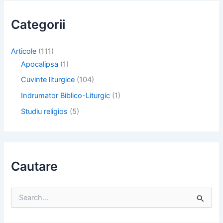
Categorii
Articole
(111)
Apocalipsa
(1)
Cuvinte liturgice
(104)
Indrumator Biblico-Liturgic
(1)
Studiu religios
(5)
Cautare
S
e
a
r