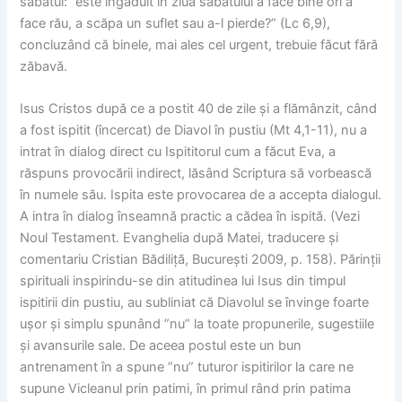
sabatul: ”este îngăduit in ziua sabatului a face bine ori a
face rău, a scăpa un suflet sau a-l pierde?” (Lc 6,9),
concluzând că binele, mai ales cel urgent, trebuie făcut fără
zăbavă.
Isus Cristos după ce a postit 40 de zile și a flămânzit, când
a fost ispitit (încercat) de Diavol în pustiu (Mt 4,1-11), nu a
intrat în dialog direct cu Ispititorul cum a făcut Eva, a
răspuns provocării indirect, lăsând Scriptura să vorbească
în numele său. Ispita este provocarea de a accepta dialogul.
A intra în dialog înseamnă practic a cădea în ispită. (Vezi
Noul Testament. Evanghelia după Matei, traducere și
comentariu Cristian Bădiliță, București 2009, p. 158). Părinții
spirituali inspirindu-se din atitudinea lui Isus din timpul
ispitirii din pustiu, au subliniat că Diavolul se învinge foarte
ușor și simplu spunând ”nu” la toate propunerile, sugestiile
și avansurile sale. De aceea postul este un bun
antrenament în a spune ”nu” tuturor ispitirilor la care ne
supune Vicleanul prin patimi, în primul rând prin patima