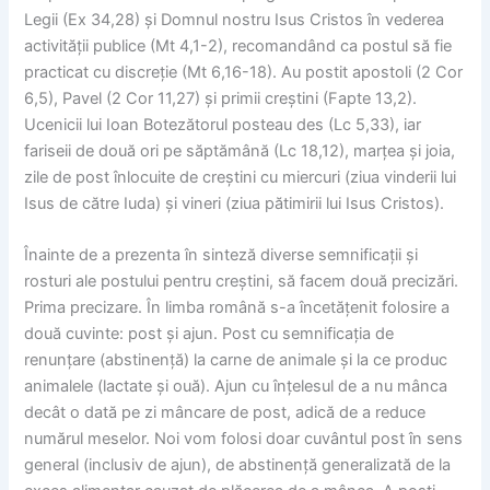
Legii (Ex 34,28) și Domnul nostru Isus Cristos în vederea
activității publice (Mt 4,1-2), recomandând ca postul să fie
practicat cu discreție (Mt 6,16-18). Au postit apostoli (2 Cor
6,5), Pavel (2 Cor 11,27) și primii creștini (Fapte 13,2).
Ucenicii lui Ioan Botezătorul posteau des (Lc 5,33), iar
fariseii de două ori pe săptămână (Lc 18,12), marțea și joia,
zile de post înlocuite de creștini cu miercuri (ziua vinderii lui
Isus de către Iuda) și vineri (ziua pătimirii lui Isus Cristos).
Înainte de a prezenta în sinteză diverse semnificații și
rosturi ale postului pentru creștini, să facem două precizări.
Prima precizare. În limba română s-a încetățenit folosire a
două cuvinte: post și ajun. Post cu semnificația de
renunțare (abstinență) la carne de animale și la ce produc
animalele (lactate și ouă). Ajun cu înțelesul de a nu mânca
decât o dată pe zi mâncare de post, adică de a reduce
numărul meselor. Noi vom folosi doar cuvântul post în sens
general (inclusiv de ajun), de abstinență generalizată de la