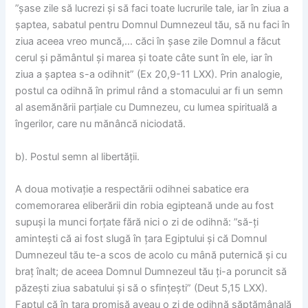
”șase zile să lucrezi și să faci toate lucrurile tale, iar în ziua a
șaptea, sabatul pentru Domnul Dumnezeul tău, să nu faci în
ziua aceea vreo muncă,… căci în șase zile Domnul a făcut
cerul și pământul și marea și toate câte sunt în ele, iar în
ziua a șaptea s-a odihnit” (Ex 20,9-11 LXX). Prin analogie,
postul ca odihnă în primul rând a stomacului ar fi un semn
al asemănării parțiale cu Dumnezeu, cu lumea spirituală a
îngerilor, care nu mănâncă niciodată.
b). Postul semn al libertății.
A doua motivație a respectării odihnei sabatice era
comemorarea eliberării din robia egipteană unde au fost
supuși la munci forțate fără nici o zi de odihnă: ”să-ți
amintești că ai fost slugă în țara Egiptului și că Domnul
Dumnezeul tău te-a scos de acolo cu mână puternică și cu
braț înalt; de aceea Domnul Dumnezeul tău ți-a poruncit să
păzești ziua sabatului și să o sfințești” (Deut 5,15 LXX).
Faptul că în țara promisă aveau o zi de odihnă săptămânală