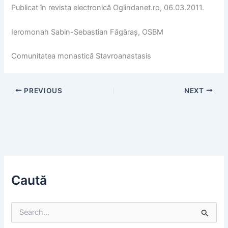
Publicat în revista electronică Oglindanet.ro, 06.03.2011.
Ieromonah Sabin-Sebastian Făgăraș, OSBM
Comunitatea monastică Stavroanastasis
PREVIOUS
NEXT
Caută
S
e
a