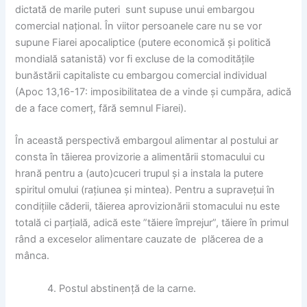
dictată de marile puteri sunt supuse unui embargou
comercial național. În viitor persoanele care nu se vor
supune Fiarei apocaliptice (putere economică și politică
mondială satanistă) vor fi excluse de la comoditățile
bunăstării capitaliste cu embargou comercial individual
(Apoc 13,16-17: imposibilitatea de a vinde și cumpăra, adică
de a face comerț, fără semnul Fiarei).
În această perspectivă embargoul alimentar al postului ar
consta în tăierea provizorie a alimentării stomacului cu
hrană pentru a (auto)cuceri trupul și a instala la putere
spiritul omului (rațiunea și mintea). Pentru a supravețui în
condițiile căderii, tăierea aprovizionării stomacului nu este
totală ci parțială, adică este ”tăiere împrejur”, tăiere în primul
rând a exceselor alimentare cauzate de plăcerea de a
mânca.
Postul abstinență de la carne.