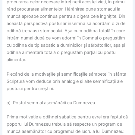
procurarea celor necesare întreținerii acestei vieți, în primul
rând procurarea alimentelor. Hărănirea pune stomacul la
muncă aproape continuă pentru a digera cele înghițite. Din
această perspectivă postul ar însemna să acordăm o zi de
odihnă (repaus) stomacului. Așa cum odihna totală în care
intrăm numai după ce vom adormi în Domnul o pregustăm
cu odihna de tip sabatic a duminicilor și sărbătorilor, așa și
odihna alimentară totală o pregustăm parțial cu postul
alimentar.
Plecând de la motivațiile și semnificațiile sâmbetei în sfânta
Scriptură vom deduce prin analogie și alte semnificații ale
postului pentru creștini.
a). Postul semn al asemănării cu Dumnezeu.
Prima motivație a odihnei sabatice pentru evrei era faptul că
poporul lui Dumnezeu trebuia să respecte un program de
muncă asemănător cu programul de lucru a lui Dumnezeu: