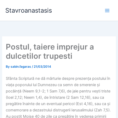
Skip
Stavroanastasis
to
content
Postul, taiere imprejur a
dulcetilor trupesti
By
sabin.fagaras
/
21/03/2014
Sfânta Scriptură ne dă mărturie despre prezența postului în
viața poporului lui Dumnezeu ca semn de smerenie și
pocăință (Neem 9,1-2; 1 Sam 7,6), de jale pentru vești triste
(Ioel 2,12; Neem 1,4), de întristare (2 Sam 12,16), sau ca
pregătire înainte de un eventual pericol (Est 4,16), sau ca și
comemorare a dezastrului distrugerii Ierusalimului (Zah 7,5).
Au postit Moise 40 de zile ca pregătire în vederea primirii